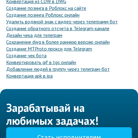
Конвертация из CDW в DWG
Создание позинга в Роблокс на сайте
Создание позинга Роблокс онлайн
Удалить водяной знак с видео через телеграмм бот
Создание обратного отсчета в Telegram-канале
Дизайн чека для телеграм
Сохранение dwg в более раннюю версию онлайн
Создание MTProto прокси для Telegram
Создание чек бота
Конвертировать gif в tgs онлайн
Добавление людей в группу через телеграм-бот
Конвертация apk в ipa
Зарабатывай на
любимых задачах!
Стать исполнителем