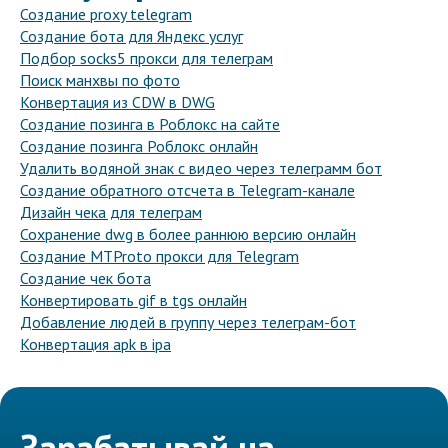
Создание proxy telegram
Создание бота для Яндекс услуг
Подбор socks5 прокси для телеграм
Поиск манхвы по фото
Конвертация из CDW в DWG
Создание позинга в Роблокс на сайте
Создание позинга Роблокс онлайн
Удалить водяной знак с видео через телеграмм бот
Создание обратного отсчета в Telegram-канале
Дизайн чека для телеграм
Сохранение dwg в более раннюю версию онлайн
Создание MTProto прокси для Telegram
Создание чек бота
Конвертировать gif в tgs онлайн
Добавление людей в группу через телеграм-бот
Конвертация apk в ipa
Зарабатывай на