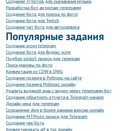
Создание тг ботов для скачивания музыки
Разработка бот антиспам телеграмм
Создание бота для поиска по фото
Создание бота для Twitch
Создание чат бота для автосервиса
Популярные задания
Создание proxy telegram
Создание бота для Яндекс услуг
Подбор socks5 прокси для телеграм
Поиск манхвы по фото
Конвертация из CDW в DWG
Создание позинга в Роблокс на сайте
Создание позинга Роблокс онлайн
Удалить водяной знак с видео через телеграмм бот
Создание обратного отсчета в Telegram-канале
Дизайн чека для телеграм
Сохранение dwg в более раннюю версию онлайн
Создание MTProto прокси для Telegram
Создание чек бота
Конвертировать gif в tgs онлайн