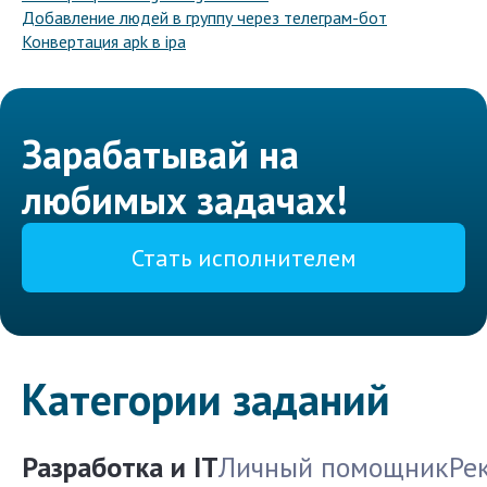
Добавление людей в группу через телеграм-бот
Конвертация apk в ipa
Зарабатывай на
любимых задачах!
Стать исполнителем
Категории заданий
Разработка и IT
Личный помощник
Ре