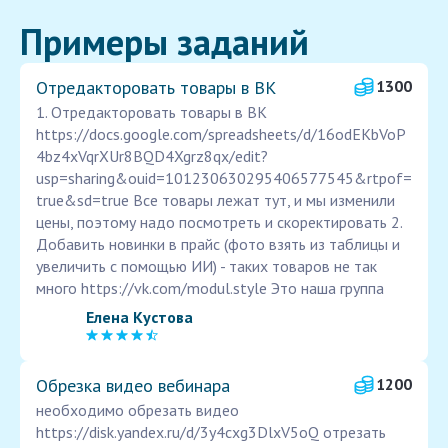
Примеры заданий
Отредакторовать товары в ВК
1300
1. Отредакторовать товары в ВК
https://docs.google.com/spreadsheets/d/16odEKbVoP
4bz4xVqrXUr8BQD4Xgrz8qx/edit?
usp=sharing&ouid=101230630295406577545&rtpof=
true&sd=true Все товары лежат тут, и мы изменили
цены, поэтому надо посмотреть и скоректировать 2.
Добавить новинки в прайс (фото взять из таблицы и
увеличить с помощью ИИ) - таких товаров не так
много https://vk.com/modul.style Это наша группа
Елена Кустова
Обрезка видео вебинара
1200
необходимо обрезать видео
https://disk.yandex.ru/d/3y4cxg3DlxV5oQ отрезать