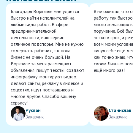
Благодаря Воркзиле мне удаётся
Я не ожидал, что 
быстро найти исполнителей на
работу так быстро,
любые виды работ. В сфере
много желающих в
предпринимательской
поручение. Всё бы
деятельности, ваш сервис
чётко в срок, и ре
отличное подспорье. Мне не нужно
всем моим условия
содержать рабочих, т.к. пока
кинул себе ещё ден
бизнес не очень большой. На
как точно знаю, ч
Воркзиле за меня размещают
своим Личным пом
объявления, пишут тексты, создают
ещё много раз!
инфографику, монтируют видео,
делают сайты, рекламу в яндексе и
соцсетях, ищут поставщиков и
многое другое. Спасибо вашему
сервису!
Руслан
Станислав
Заказчик
Заказчик