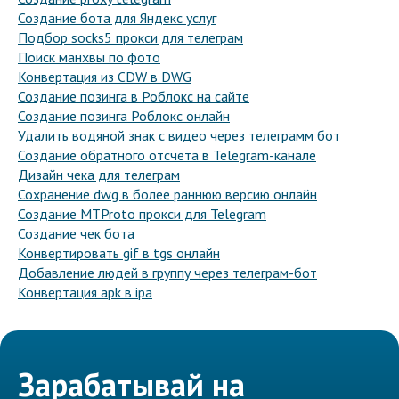
Создание бота для Яндекс услуг
Подбор socks5 прокси для телеграм
Поиск манхвы по фото
Конвертация из CDW в DWG
Создание позинга в Роблокс на сайте
Создание позинга Роблокс онлайн
Удалить водяной знак с видео через телеграмм бот
Создание обратного отсчета в Telegram-канале
Дизайн чека для телеграм
Сохранение dwg в более раннюю версию онлайн
Создание MTProto прокси для Telegram
Создание чек бота
Конвертировать gif в tgs онлайн
Добавление людей в группу через телеграм-бот
Конвертация apk в ipa
Зарабатывай на