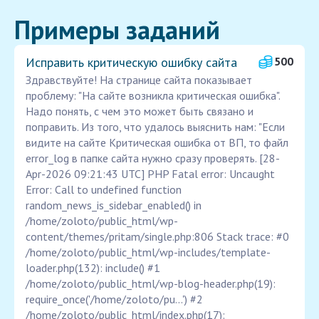
Примеры заданий
Исправить критическую ошибку сайта
500
Здравствуйте! На странице сайта показывает
проблему: "На сайте возникла критическая ошибка".
Надо понять, с чем это может быть связано и
поправить. Из того, что удалось выяснить нам: "Если
видите на сайте Критическая ошибка от ВП, то файл
error_log в папке сайта нужно сразу проверять. [28-
Apr-2026 09:21:43 UTC] PHP Fatal error: Uncaught
Error: Call to undefined function
random_news_is_sidebar_enabled() in
/home/zoloto/public_html/wp-
content/themes/pritam/single.php:806 Stack trace: #0
/home/zoloto/public_html/wp-includes/template-
loader.php(132): include() #1
/home/zoloto/public_html/wp-blog-header.php(19):
require_once('/home/zoloto/pu...') #2
/home/zoloto/public_html/index.php(17):