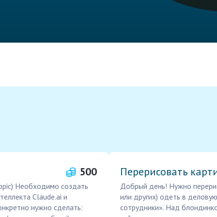
500
Перерисовать карт
ropic) Необходимо создать
Добрый день! Нужно перерис
еллекта Claude.ai и
или других) одеть в делов
онкретно нужно сделать:
сотрудники». Над блондинк