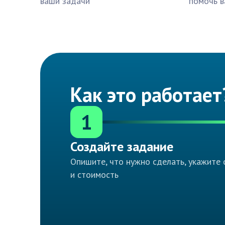
ваши задачи
помочь в
Как это работает
1
Создайте задание
Опишите, что нужно сделать, укажите 
и стоимость