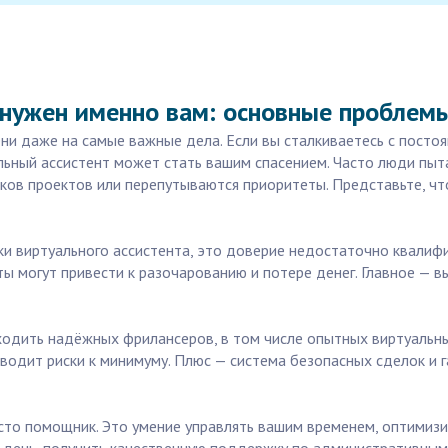
 нужен именно вам: основные проблем
ени даже на самые важные дела. Если вы сталкиваетесь с пост
льный ассистент может стать вашим спасением. Часто люди пыт
ков проектов или перепутываются приоритеты. Представьте, что
ки виртуального ассистента, это доверие недостаточно квалиф
ты могут привести к разочарованию и потере денег. Главное — 
ходить надёжных фрилансеров, в том числе опытных виртуальны
водит риски к минимуму. Плюс — система безопасных сделок и 
росто помощник. Это умение управлять вашим временем, оптимиз