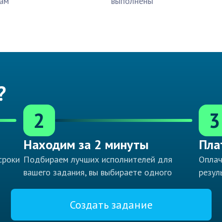
ам
выполнены
?
2
3
Находим за 2 минуты
Пла
сроки
Подбираем лучших исполнителей для
Оплач
вашего задания, вы выбираете одного
резул
Создать задание