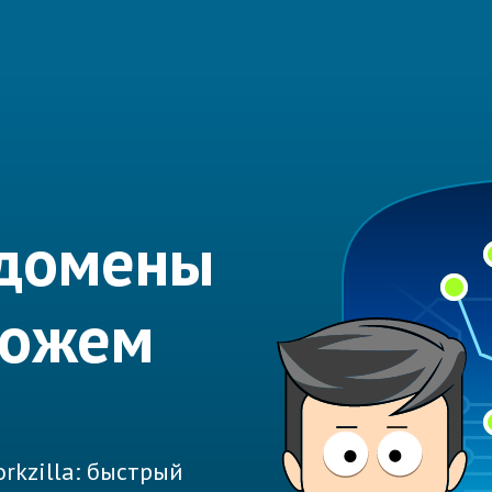
 домены
можем
rkzilla: быстрый