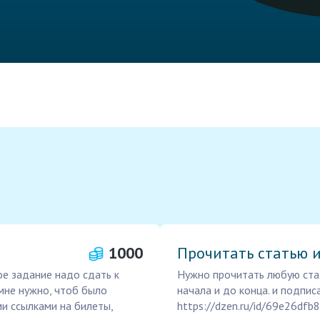
1000
Прочитать статью 
ое задание надо сдать к
Нужно прочитать любую стат
 мне нужно, чтоб было
начала и до конца. и подписа
и ссылками на билеты,
https://dzen.ru/id/69e26df