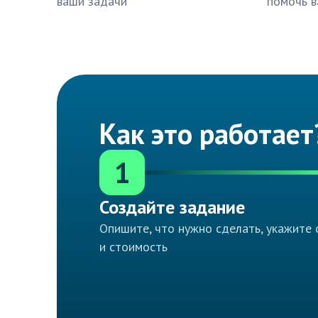
ваши задачи
помочь в
Как это работает
1
Создайте задание
Опишите, что нужно сделать, укажите 
и стоимость