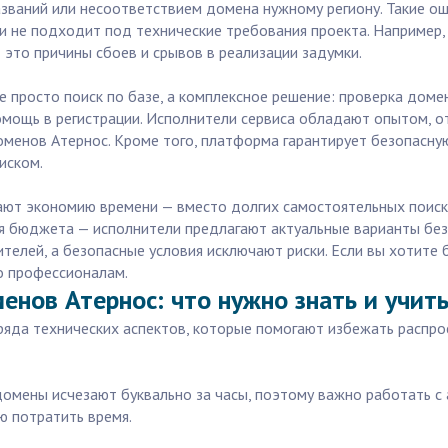
званий или несоответствием домена нужному региону. Такие о
 не подходит под технические требования проекта. Например,
 это причины сбоев и срывов в реализации задумки.
не просто поиск по базе, а комплексное решение: проверка дом
омощь в регистрации. Исполнители сервиса обладают опытом, от
оменов Атернос. Кроме того, платформа гарантирует безопасную
иском.
чают экономию времени — вместо долгих самостоятельных поиск
бюджета — исполнители предлагают актуальные варианты без п
телей, а безопасные условия исключают риски. Если вы хотите 
о профессионалам.
енов Атернос: что нужно знать и учит
ряда технических аспектов, которые помогают избежать распро
омены исчезают буквально за часы, поэтому важно работать с
ю потратить время.