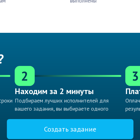
ам
выполнены
?
2
3
Находим за 2 минуты
Пла
сроки
Подбираем лучших исполнителей для
Оплач
вашего задания, вы выбираете одного
резул
Создать задание