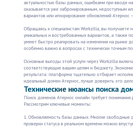
актуальностью базы данных, ошибками при вводе на
оказывается уже забронированным, недоступным или
вариантов или игнорирование обновлений Атернос –
Обращаясь к специалистам Workzilla, вы получаете 
уникальных и востребованных вариантов, а также п
умеют быстро реагировать на изменения на рынке д
особенно важно в вопросах с технически точным по
Основные выгоды этой услуги через Workzilla вклю
соответствующие вашим целям и бюджету. Экономия 
результата: платформа тщательно отбирает исполни
идеальный домен Атернос, лучше доверить это дел
Технические нюансы поиска дом
Поиск доменов Атернос онлайн требует понимания 
Рассмотрим ключевые моменты:
1. Обновляемость базы данных. Многие свободные д
проверки статуса в реальном времени можно впусту