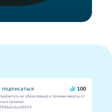
и подписаться
100
ью(читать не обязательно) в течении минуты от
ться на канал.
b8f896a3c6cc90334