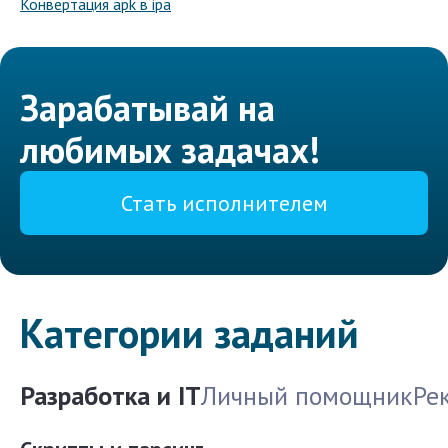
Конвертация apk в ipa
Зарабатывай на
любимых задачах!
Стать исполнителем
Категории заданий
Разработка и IT
Личный помощник
Ре