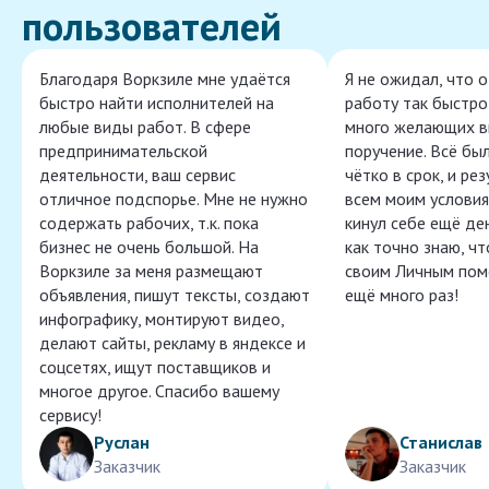
пользователей
Благодаря Воркзиле мне удаётся
Я не ожидал, что 
быстро найти исполнителей на
работу так быстро,
любые виды работ. В сфере
много желающих в
предпринимательской
поручение. Всё бы
деятельности, ваш сервис
чётко в срок, и ре
отличное подспорье. Мне не нужно
всем моим условия
содержать рабочих, т.к. пока
кинул себе ещё ден
бизнес не очень большой. На
как точно знаю, ч
Воркзиле за меня размещают
своим Личным пом
объявления, пишут тексты, создают
ещё много раз!
инфографику, монтируют видео,
делают сайты, рекламу в яндексе и
соцсетях, ищут поставщиков и
многое другое. Спасибо вашему
сервису!
Руслан
Станислав
Заказчик
Заказчик