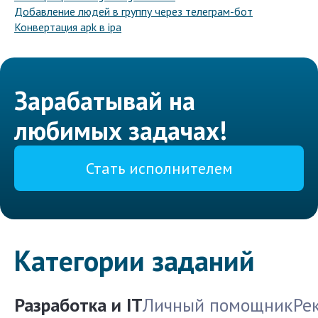
Добавление людей в группу через телеграм-бот
Конвертация apk в ipa
Зарабатывай на
любимых задачах!
Стать исполнителем
Категории заданий
Разработка и IT
Личный помощник
Ре