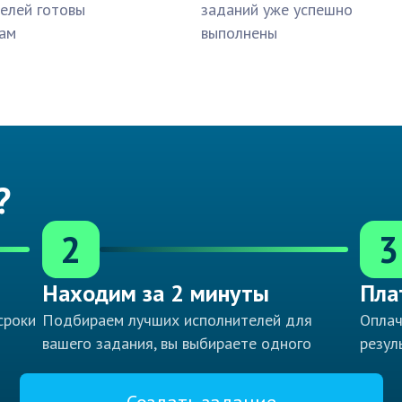
елей готовы
заданий уже успешно
ам
выполнены
?
2
3
Находим за 2 минуты
Пла
сроки
Подбираем лучших исполнителей для
Оплач
вашего задания, вы выбираете одного
резул