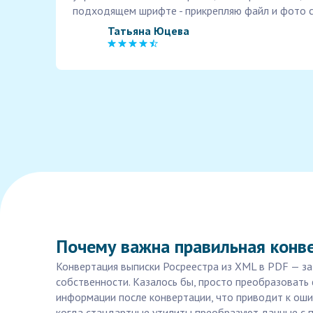
подходящем шрифте - прикрепляю файл и фото с
Татьяна Юцева
Почему важна правильная конв
Конвертация выписки Росреестра из XML в PDF — з
собственности. Казалось бы, просто преобразовать
информации после конвертации, что приводит к ошиб
когда стандартные утилиты преобразуют данные с 