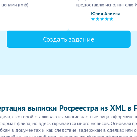
 ценами (rmb)
предоставлю исполнителю И
Юлия Алиева
Создать задание
ертация выписки Росреестра из XML в 
адача, с которой сталкиваются многие частные лица, оформля
 формат файла, но здесь скрывается много нюансов. Основная 
кам в документах и, как следствие, задержкам в сделках или о
потерей важных атрибутов: неверное шрифтовое оформление, о