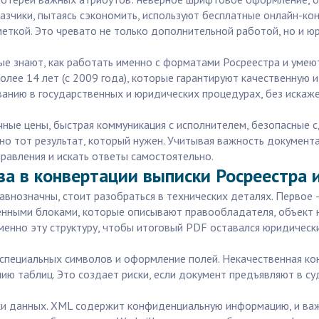
азчики, пытаясь сэкономить, используют бесплатные онлайн-ко
меткой. Это чревато не только дополнительной работой, но и ю
е знают, как работать именно с форматами Росреестра и умеют
олее 14 лет (с 2009 года), которые гарантируют качественную 
ванию в государственных и юридических процедурах, без искаже
чные цены, быстрая коммуникация с исполнителем, безопасные с
но тот результат, который нужен. Учитывая важность документа
равления и искать ответы самостоятельно.
за в конвертации выписки Росреестра 
равнозначны, стоит разобраться в технических деталях. Перво
женными блоками, которые описывают правообладателя, объект 
менно эту структуру, чтобы итоговый PDF оставался юридическ
пециальных символов и оформление полей. Некачественная кон
ю таблиц. Это создает риски, если документ предъявляют в су
и данных. XML содержит конфиденциальную информацию, и важн