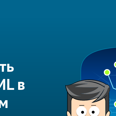
ть
ML в
м