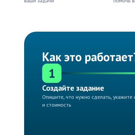
ваши задачи
помочь в
Как это работает
1
Создайте задание
Опишите, что нужно сделать, укажите 
и стоимость