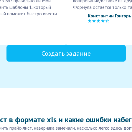
 xlsx? правильно ли Мой
копировании/вставке из дру
вить шаблоны 1. который
Формула остается только та
орый поможет быстро ввести
Константин Григорь
Создать задание
ст в формате xls и какие ошибки избег
ть прайс-лист, наверняка замечали, насколько легко здесь до