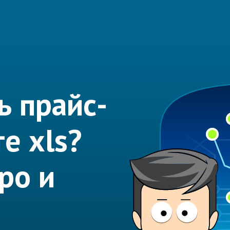
ь прайс-
е xls?
ро и