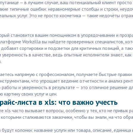
путанице — в лучшем случае, ваш потенциальный клиент просто 
акие типичные ошибки: неравномерные столбцы и строки, неуд
альных услуг. Это не просто косметика — такие недочёты отраж
оторый становится вашим помощником в упорядочивании и прозр
 платформе Workzilla вы найдете проверенных специалистов, ко
, добавят сортировки и подсветки для критичных позиций, а та
уверенность в качестве, ведь опытные исполнители знают, как 
.
аетесь напрямую с профессионалом, получаете быстрые правки и
инструментами, что упрощает ведение отчетности и анализ рен
о работы и уверенность в результате — это отличное решение д
 картину своих услуг и цен.
айс-листа в xls: что важно учесть
е xls часто вызывает вопросы, особенно у тех, кто не привык р
оторыми сталкиваются заказчики, чтобы вы знали, на что обра
 будут колонки: название услуги или товара, описание, единица