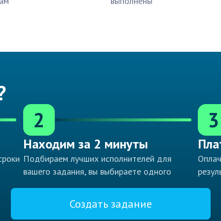
ам
выполнены
?
2
3
Находим за 2 минуты
Пла
сроки
Подбираем лучших исполнителей для
Оплач
вашего задания, вы выбираете одного
резул
Создать задание