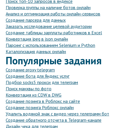
Поиск топ-10 запросов в яндексе
Проверка группы на наличие ботов онлайн
Анализ и оптимизация работы онлайн-сервисов
Создание парсера для данных
Заказать исследование целевой аудитории
Создание таблицы зарплаты работников в Excel
Конвертация jpeg в json онлайн
Парсинг с использованием Selenium и Python
Каталогизация данных онлайн
Популярные задания
Создание proxy telegram
Создание бота для Яндекс услуг
Подбор socks5 прокси для телеграм
Поиск манхвы по фото
Конвертация из CDW в DWG
Создание позинга в Роблокс на сайте
Создание позинга Роблокс онлайн
Удалить водяной знак с видео через телеграмм бот
Создание обратного отсчета в Telegram-канале
Дизайн чека для телеграм