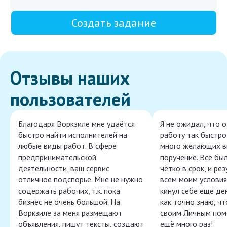
Создать задание
Отзывы наших
пользователей
Благодаря Воркзиле мне удаётся
Я не ожидал, что 
быстро найти исполнителей на
работу так быстро,
любые виды работ. В сфере
много желающих в
предпринимательской
поручение. Всё бы
деятельности, ваш сервис
чётко в срок, и ре
отличное подспорье. Мне не нужно
всем моим условия
содержать рабочих, т.к. пока
кинул себе ещё ден
бизнес не очень большой. На
как точно знаю, ч
Воркзиле за меня размещают
своим Личным пом
объявления, пишут тексты, создают
ещё много раз!