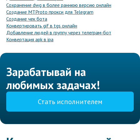
Сохранение dwg в более раннюю версию онлайн
Создание MTProto прокси для Telegram
Создание чек бота
Конвертировать gif в tgs онлайн
Добавление людей в группу через телеграм-бот
Конвертация apk в ipa
Зарабатывай на
любимых задачах!
Стать исполнителем