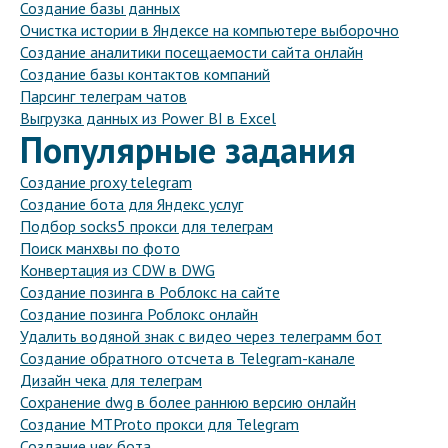
Создание базы данных
Очистка истории в Яндексе на компьютере выборочно
Создание аналитики посещаемости сайта онлайн
Создание базы контактов компаний
Парсинг телеграм чатов
Выгрузка данных из Power BI в Excel
Популярные задания
Создание proxy telegram
Создание бота для Яндекс услуг
Подбор socks5 прокси для телеграм
Поиск манхвы по фото
Конвертация из CDW в DWG
Создание позинга в Роблокс на сайте
Создание позинга Роблокс онлайн
Удалить водяной знак с видео через телеграмм бот
Создание обратного отсчета в Telegram-канале
Дизайн чека для телеграм
Сохранение dwg в более раннюю версию онлайн
Создание MTProto прокси для Telegram
Создание чек бота