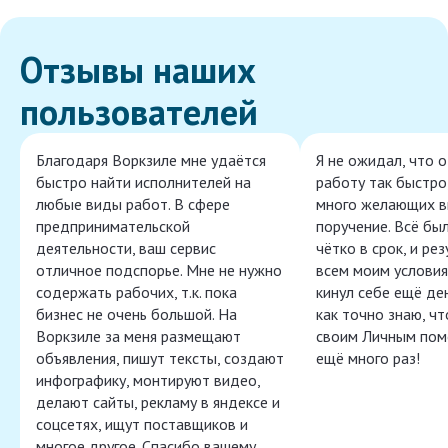
Отзывы наших
пользователей
Благодаря Воркзиле мне удаётся
Я не ожидал, что 
быстро найти исполнителей на
работу так быстро,
любые виды работ. В сфере
много желающих в
предпринимательской
поручение. Всё бы
деятельности, ваш сервис
чётко в срок, и ре
отличное подспорье. Мне не нужно
всем моим условия
содержать рабочих, т.к. пока
кинул себе ещё ден
бизнес не очень большой. На
как точно знаю, ч
Воркзиле за меня размещают
своим Личным пом
объявления, пишут тексты, создают
ещё много раз!
инфографику, монтируют видео,
делают сайты, рекламу в яндексе и
соцсетях, ищут поставщиков и
многое другое. Спасибо вашему