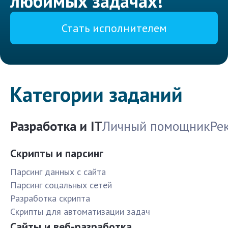
любимых задачах!
Стать исполнителем
Категории заданий
Разработка и IT
Личный помощник
Ре
Скрипты и парсинг
Парсинг данных с сайта
Парсинг соцальных сетей
Разработка скрипта
Скрипты для автоматизации задач
Сайты и веб-разработка