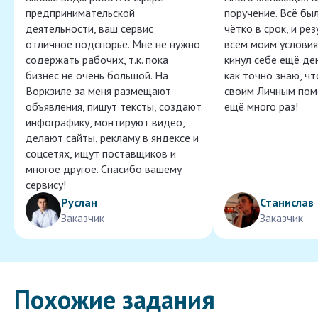
предпринимательской
поручение. Всё бы
деятельности, ваш сервис
чётко в срок, и ре
отличное подспорье. Мне не нужно
всем моим условия
содержать рабочих, т.к. пока
кинул себе ещё ден
бизнес не очень большой. На
как точно знаю, ч
Воркзиле за меня размещают
своим Личным пом
объявления, пишут тексты, создают
ещё много раз!
инфографику, монтируют видео,
делают сайты, рекламу в яндексе и
соцсетях, ищут поставщиков и
многое другое. Спасибо вашему
сервису!
Руслан
Станислав
Заказчик
Заказчик
Похожие задания