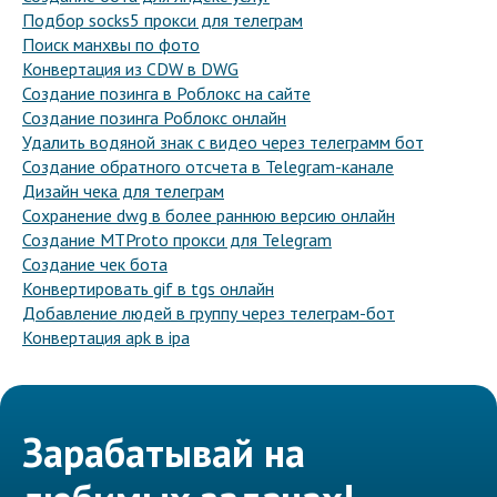
Подбор socks5 прокси для телеграм
Поиск манхвы по фото
Конвертация из CDW в DWG
Создание позинга в Роблокс на сайте
Создание позинга Роблокс онлайн
Удалить водяной знак с видео через телеграмм бот
Создание обратного отсчета в Telegram-канале
Дизайн чека для телеграм
Сохранение dwg в более раннюю версию онлайн
Создание MTProto прокси для Telegram
Создание чек бота
Конвертировать gif в tgs онлайн
Добавление людей в группу через телеграм-бот
Конвертация apk в ipa
Зарабатывай на