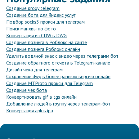
Создание proxy telegram
Создание бота для Яндекс услуг
Подбор socks5 прокси для телеграм
Поиск манхвы по фото
Конвертация из CDW в DWG
Создание позинга в Роблокс на сайте
Создание позинга Роблокс онлайн
Удалить водяной знак с видео через телеграмм бот
Создание обратного отсчета в Telegram-канале
Дизайн чека для телеграм
Сохранение dwg в более раннюю версию онлайн
Создание MTProto прокси для Telegram
Создание чек бота
Конвертировать gif в tgs онлайн
Добавление людей в группу через телеграм-бот
Конвертация apk в ipa