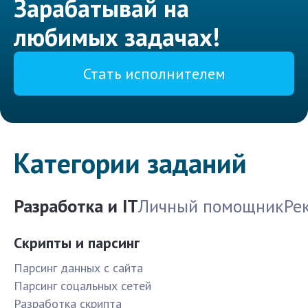
Зарабатывай на
любимых задачах!
Стать исполнителем
Категории заданий
Разработка и IT
Личный помощник
Ре
Скрипты и парсинг
Парсинг данных с сайта
Парсинг соцальных сетей
Разработка скрипта