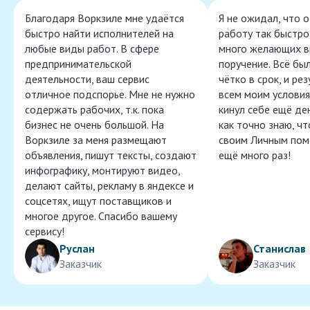
Благодаря Воркзиле мне удаётся
Я не ожидал, что 
быстро найти исполнителей на
работу так быстро,
любые виды работ. В сфере
много желающих в
предпринимательской
поручение. Всё бы
деятельности, ваш сервис
чётко в срок, и ре
отличное подспорье. Мне не нужно
всем моим условия
содержать рабочих, т.к. пока
кинул себе ещё ден
бизнес не очень большой. На
как точно знаю, ч
Воркзиле за меня размещают
своим Личным пом
объявления, пишут тексты, создают
ещё много раз!
инфографику, монтируют видео,
делают сайты, рекламу в яндексе и
соцсетях, ищут поставщиков и
многое другое. Спасибо вашему
сервису!
Руслан
Станислав
Заказчик
Заказчик