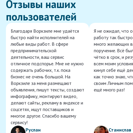
Отзывы наших
пользователей
Благодаря Воркзиле мне удаётся
Я не ожидал, что 
быстро найти исполнителей на
работу так быстро,
любые виды работ. В сфере
много желающих в
предпринимательской
поручение. Всё бы
деятельности, ваш сервис
чётко в срок, и ре
отличное подспорье. Мне не нужно
всем моим условия
содержать рабочих, т.к. пока
кинул себе ещё ден
бизнес не очень большой. На
как точно знаю, ч
Воркзиле за меня размещают
своим Личным пом
объявления, пишут тексты, создают
ещё много раз!
инфографику, монтируют видео,
делают сайты, рекламу в яндексе и
соцсетях, ищут поставщиков и
многое другое. Спасибо вашему
сервису!
Руслан
Станислав