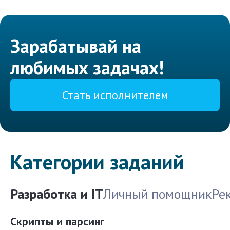
Зарабатывай на
любимых задачах!
Стать исполнителем
Категории заданий
Разработка и IT
Личный помощник
Ре
Скрипты и парсинг