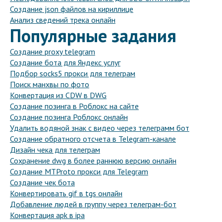
Создание json файлов на кириллице
Анализ сведений трека онлайн
Популярные задания
Создание proxy telegram
Создание бота для Яндекс услуг
Подбор socks5 прокси для телеграм
Поиск манхвы по фото
Конвертация из CDW в DWG
Создание позинга в Роблокс на сайте
Создание позинга Роблокс онлайн
Удалить водяной знак с видео через телеграмм бот
Создание обратного отсчета в Telegram-канале
Дизайн чека для телеграм
Сохранение dwg в более раннюю версию онлайн
Создание MTProto прокси для Telegram
Создание чек бота
Конвертировать gif в tgs онлайн
Добавление людей в группу через телеграм-бот
Конвертация apk в ipa