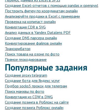
Перенос данных из Excel в SPSS
Создание Excel-отчетов с помощью pandas и openpyxl
Построить фигуру по координатам онлайн
Анализируйте продажи в Excel с примерами
Проверка на копипаст онлайн
Конвертация CDR в SVG
Анализ данных в Yandex Datalens PDF
Создание DNS парсера онлайн
Конвертирование файлов онлайн
Транскрибатор
Поиск товара на озоне по фото
Прямое геокодирование
Популярные задания
Создание proxy telegram
Создание бота для Яндекс услуг
Подбор socks5 прокси для телеграм
Поиск манхвы по фото
Конвертация из CDW в DWG
Создание позинга в Роблокс на сайте
Создание позинга Роблокс онлайн