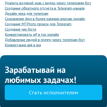
Удалить водяной знак с видео через телеграмм бот
Создание обратного отсчета в Telegram-канале
Дизайн чека для телеграм
Сохранение dwg в более раннюю версию онлайн
Создание MTProto прокси для Telegram
Создание чек бота
Конвертировать gif в tgs онлайн
Добавление людей в группу через телеграм-бот
Конвертация apk в ipa
Зарабатывай на
любимых задачах!
Стать исполнителем