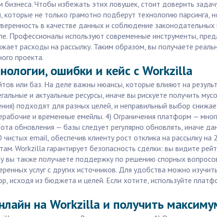
 бизнеса. Чтобы избежать этих ловушек, стоит доверить задач
 которые не только грамотно подберут технологию парсинга, н
веренность в качестве данных и соблюдение законодательных но
пе. Профессионалы используют современные инструменты, пред
жает расходы на рассылку. Таким образом, вы получаете реальн
ого проекта.
нологии, ошибки и кейс с Workzilla
йтов или баз. На деле важны нюансы, которые влияют на резуль
альные и актуальные ресурсы, иначе вы рискуете получить мусо
жения) подходят для разных целей, и неправильный выбор снижае
ерабочие и временные емейлы. 4) Ограничения платформ — мног
тота обновления — базы следует регулярно обновлять, иначе дан
0 чистых email, обеспечив клиенту рост отклика на рассылку н
м. Workzilla гарантирует безопасность сделки: вы видите рей
му вы также получаете поддержку по решению спорных вопросо
еренных услуг с других источников. Для удобства можно изучит
р, исходя из бюджета и целей. Если хотите, используйте плат
онлайн на Workzilla и получить максим