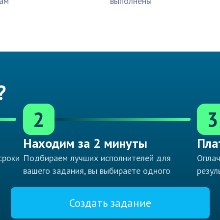
ам
выполнены
?
2
3
Находим за 2 минуты
Пла
сроки
Подбираем лучших исполнителей для
Оплач
вашего задания, вы выбираете одного
резул
Создать задание