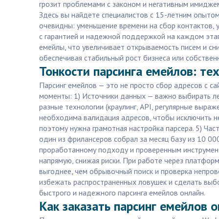
грозит проблемами с законом и негативным имиджем
Здесь вы найдете специалистов с 15-летним опытом,
очевидны: уменьшение времени на сбор контактов, у
с гарантией и надежной поддержкой на каждом эта
емейлы, что увеличивает открываемость писем и сни
обеспечивая стабильный рост бизнеса или собственн
Тонкости парсинга емейлов: тех
Парсинг емейлов — это не просто сбор адресов с са
моменты: 1) Источники данных — важно выбирать лег
разные технологии (краулинг, API, регулярные выра
необходима валидация адресов, чтобы исключить н
поэтому нужна грамотная настройка парсера. 5) Час
один из фрилансеров собрал за месяц базу из 10 00
проработанному подходу и проверенным инструмента
напрямую, снижая риски. При работе через платфор
выгоднее, чем обрывочный поиск и проверка непров
избежать распространенных ловушек и сделать выбо
быстрого и надежного парсинга емейлов онлайн.
Как заказать парсинг емейлов 