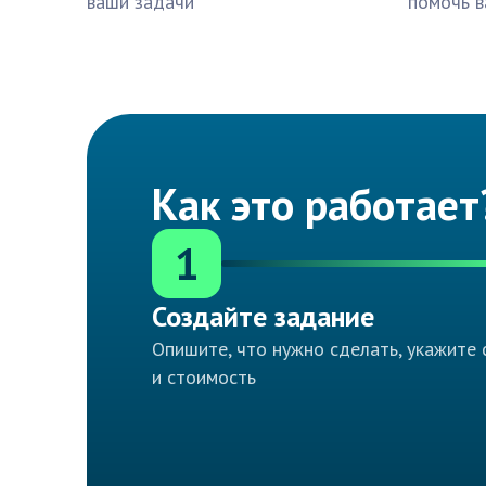
ваши задачи
помочь в
Как это работает
1
Создайте задание
Опишите, что нужно сделать, укажите 
и стоимость