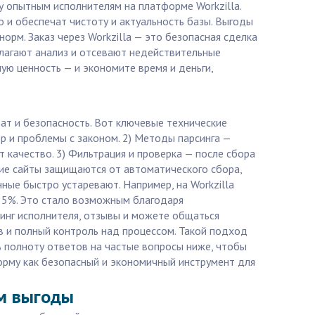
у опытным исполнителям на платформе Workzilla.
о и обеспечат чистоту и актуальность базы. Выгоды
рм. Заказ через Workzilla — это безопасная сделка
лагают анализ и отсевают недействительные
ую ценность — и экономите время и деньги,
тат и безопасность. Вот ключевые технические
р и проблемы с законом. 2) Методы парсинга —
т качество. 3) Фильтрация и проверка — после сбора
ие сайты защищаются от автоматического сбора,
ные быстро устаревают. Например, на Workzilla
а 25%. Это стало возможным благодаря
тинг исполнителя, отзывы и можете общаться
в и полный контроль над процессом. Такой подход
ь полноту ответов на частые вопросы ниже, чтобы
форму как безопасный и экономичный инструмент для
ум выгоды