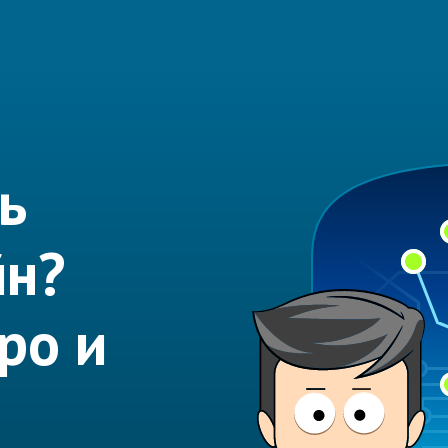
ь
йн?
ро и