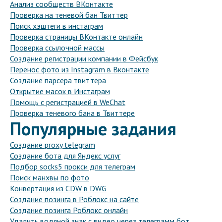
Анализ сообществ ВКонтакте
Проверка на теневой бан Твиттер
Поиск хэштеги в инстаграм
Проверка страницы ВКонтакте онлайн
Проверка ссылочной массы
Создание регистрации компании в Фейсбук
Перенос фото из Instagram в Вконтакте
Создание парсера твиттера
Открытие масок в Инстаграм
Помощь с регистрацией в WeChat
Проверка теневого бана в Твиттере
Популярные задания
Создание proxy telegram
Создание бота для Яндекс услуг
Подбор socks5 прокси для телеграм
Поиск манхвы по фото
Конвертация из CDW в DWG
Создание позинга в Роблокс на сайте
Создание позинга Роблокс онлайн
Удалить водяной знак с видео через телеграмм бот