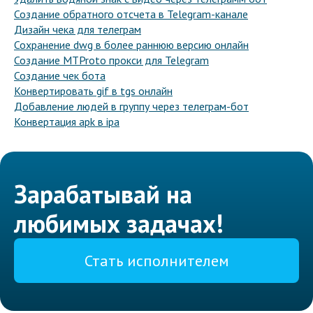
Создание обратного отсчета в Telegram-канале
Дизайн чека для телеграм
Сохранение dwg в более раннюю версию онлайн
Создание MTProto прокси для Telegram
Создание чек бота
Конвертировать gif в tgs онлайн
Добавление людей в группу через телеграм-бот
Конвертация apk в ipa
Зарабатывай на
любимых задачах!
Стать исполнителем