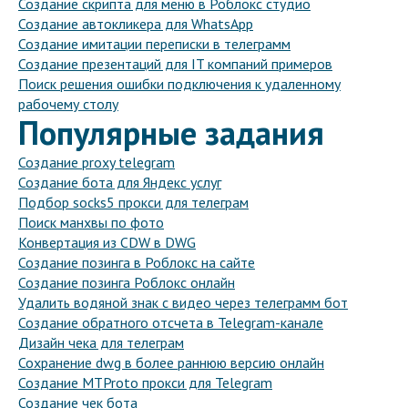
Создание скрипта для меню в Роблокс студио
Создание автокликера для WhatsApp
Создание имитации переписки в телеграмм
Создание презентаций для IT компаний примеров
Поиск решения ошибки подключения к удаленному
рабочему столу
Популярные задания
Создание proxy telegram
Создание бота для Яндекс услуг
Подбор socks5 прокси для телеграм
Поиск манхвы по фото
Конвертация из CDW в DWG
Создание позинга в Роблокс на сайте
Создание позинга Роблокс онлайн
Удалить водяной знак с видео через телеграмм бот
Создание обратного отсчета в Telegram-канале
Дизайн чека для телеграм
Сохранение dwg в более раннюю версию онлайн
Создание MTProto прокси для Telegram
Создание чек бота