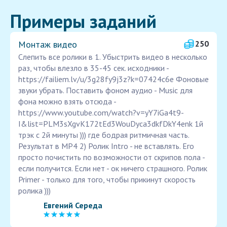
Примеры заданий
Монтаж видео
250
Слепить все ролики в 1. Убыстрить видео в несколько
раз, чтобы влезло в 35-45 сек. исходники -
https://failiem.lv/u/3g28fy9j3z?k=07424c6e Фоновые
звуки убрать. Поставить фоном аудио - Music для
фона можно взять отсюда -
https://www.youtube.com/watch?v=yY7iGa4t9-
I&list=PLM3sXgvK172tEd3WouDyca3dkfDkY4enk 1й
трэк с 2й минуты ))) где бодрая ритмичная часть.
Результат в MP4 2) Ролик Intro - не вставлять. Его
просто почистить по возможности от скрипов пола -
если получится. Если нет - ок ничего страшного. Ролик
Primer - только для того, чтобы прикинут скорость
ролика )))
Евгений Середа