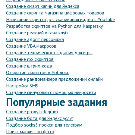
Создание смарт капчи для Яндекса
Создание скрипта магазина цифровых товаров
Написание скрипта для скачивания видео с YouTube
Разработка скриптов на Python для Kaspersky
Создание реакций в гача клуб
Создание адопт персонажа
Создание VBA макросов
Создание технического задания для игры
Создание rbx скриптов
Создание штрих-кода
Открытие скриптов в Роблокс
Создание рандомайзера предложений онлайн
Настройка SMS
Создание минусовки с помощью нейросети
Популярные задания
Создание proxy telegram
Создание бота для Яндекс услуг
Подбор socks5 прокси для телеграм
Поиск манхвы по фото