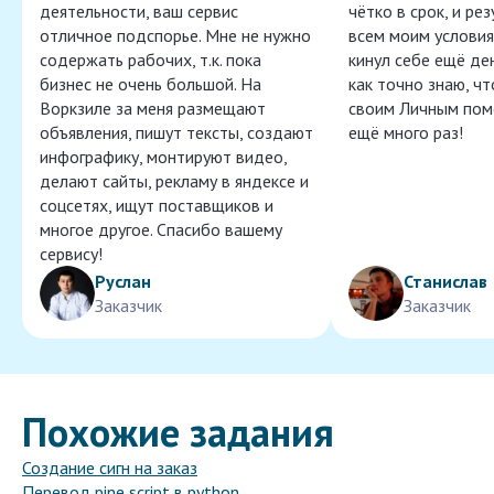
деятельности, ваш сервис
чётко в срок, и ре
отличное подспорье. Мне не нужно
всем моим условия
содержать рабочих, т.к. пока
кинул себе ещё ден
бизнес не очень большой. На
как точно знаю, ч
Воркзиле за меня размещают
своим Личным пом
объявления, пишут тексты, создают
ещё много раз!
инфографику, монтируют видео,
делают сайты, рекламу в яндексе и
соцсетях, ищут поставщиков и
многое другое. Спасибо вашему
сервису!
Руслан
Станислав
Заказчик
Заказчик
Похожие задания
Создание сигн на заказ
Перевод pine script в python