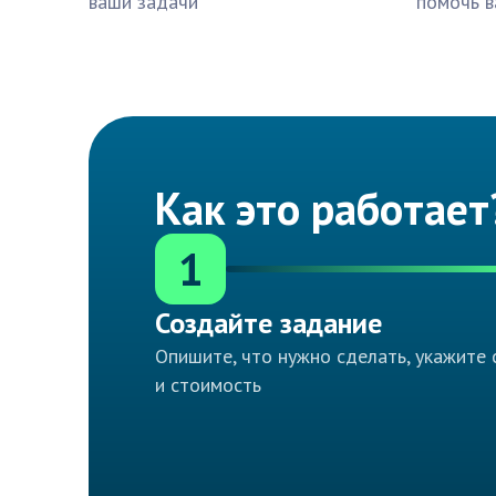
ваши задачи
помочь в
Как это работает
1
Создайте задание
Опишите, что нужно сделать, укажите 
и стоимость