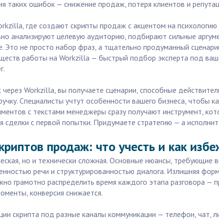
я таких ошибок — снижение продаж, потеря клиентов и репутац
rkzilla, где создают скрипты продаж с акцентом на психологию
но анализируют целевую аудиторию, подбирают сильные аргуме
ке. Это не просто набор фраз, а тщательно продуманный сценар
ществ работы на Workzilla — быстрый подбор эксперта под ваш 
г.
ж через Workzilla, вы получаете сценарии, способные действит
учку. Специалисты учтут особенности вашего бизнеса, чтобы к
иментов с текстами менеджеры сразу получают инструмент, ко
 сделки с первой попытки. Придумаете стратегию — а исполнит
криптов продаж: что учесть и как изб
еская, но и технически сложная. Основные нюансы, требующие в
нностью речи и структурированностью диалога. Излишняя форм
жно грамотно распределить время каждого этапа разговора — пр
оменты, конверсия снижается.
ии скрипта под разные каналы коммуникации — телефон, чат, лич