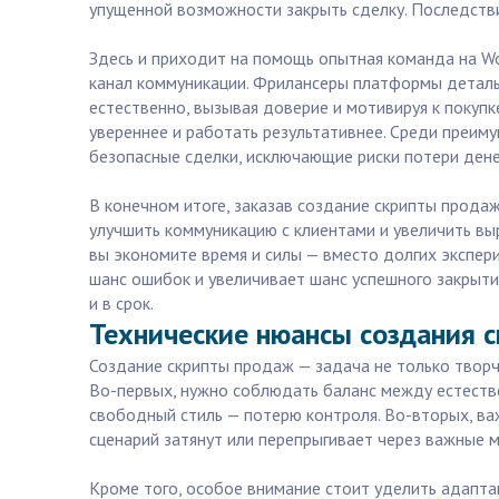
упущенной возможности закрыть сделку. Последстви
Здесь и приходит на помощь опытная команда на Wo
канал коммуникации. Фрилансеры платформы деталь
естественно, вызывая доверие и мотивируя к покуп
увереннее и работать результативнее. Среди преиму
безопасные сделки, исключающие риски потери дене
В конечном итоге, заказав создание скрипты прода
улучшить коммуникацию с клиентами и увеличить выр
вы экономите время и силы — вместо долгих экспер
шанс ошибок и увеличивает шанс успешного закрытия
и в срок.
Технические нюансы создания с
Создание скрипты продаж — задача не только творч
Во-первых, нужно соблюдать баланс между естестве
свободный стиль — потерю контроля. Во-вторых, ва
сценарий затянут или перепрыгивает через важные м
Кроме того, особое внимание стоит уделить адаптац