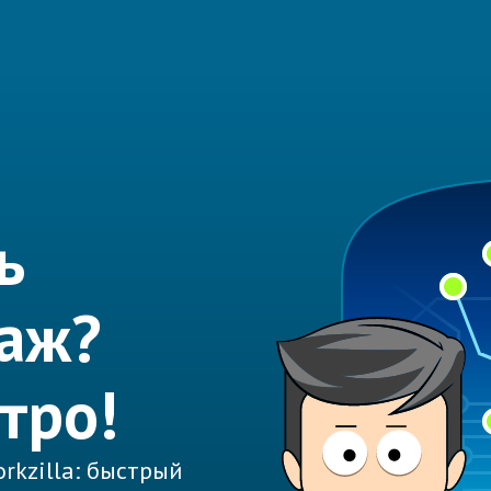
ь
аж?
тро!
rkzilla: быстрый