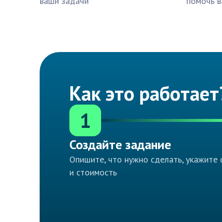
ваши задачи
помочь в
Как это работает
1
Создайте задание
Опишите, что нужно сделать, укажите 
и стоимость