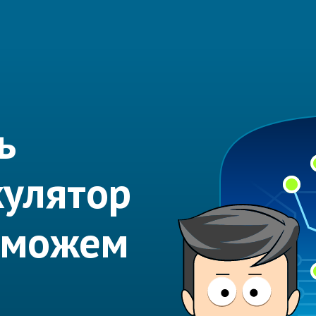
ь
кулятор
оможем