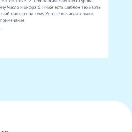
математике". 2. Технологическая карта урока
ему Число и цифра 6. Ниже есть шаблон тех.карты
еский диктант на тему Устные вычислительные
 примечание
а