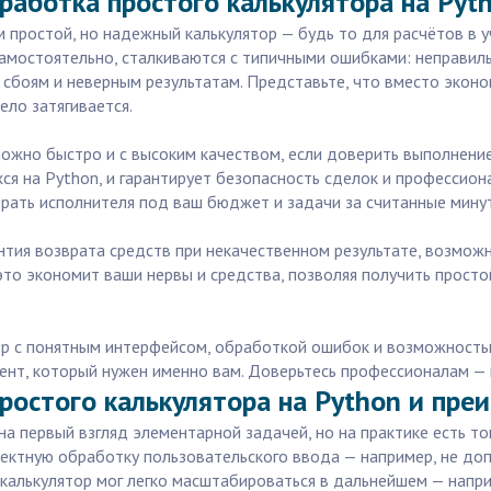
работка простого калькулятора на Pyt
м простой, но надежный калькулятор — будь то для расчётов в
самостоятельно, сталкиваются с типичными ошибками: неправи
 сбоям и неверным результатам. Представьте, что вместо эконо
ело затягивается.
можно быстро и с высоким качеством, если доверить выполнение
я на Python, и гарантирует безопасность сделок и профессио
рать исполнителя под ваш бюджет и задачи за считанные мину
антия возврата средств при некачественном результате, возмож
это экономит ваши нервы и средства, позволяя получить просто
р с понятным интерфейсом, обработкой ошибок и возможностью
ент, который нужен именно вам. Доверьтесь профессионалам — 
ростого калькулятора на Python и преи
на первый взгляд элементарной задачей, но на практике есть 
ектную обработку пользовательского ввода — например, не доп
ы калькулятор мог легко масштабироваться в дальнейшем — напр