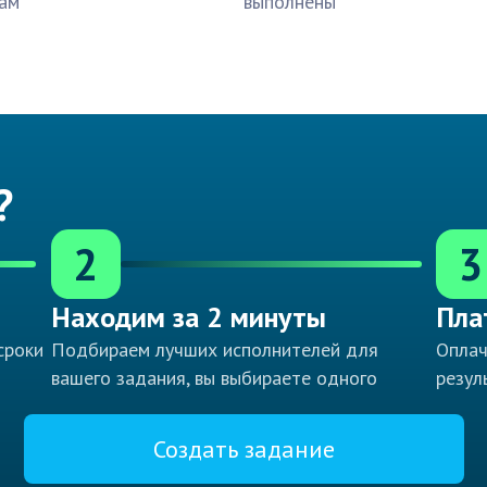
ам
выполнены
?
2
3
Находим за 2 минуты
Пла
сроки
Подбираем лучших исполнителей для
Оплач
вашего задания, вы выбираете одного
резул
Создать задание