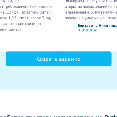
од, год). 2)
планируемых результатов по 
м требованиям. Технические
открытия новых знаний на т
рине, шрифт TimesNewRoman,
и примечание. 3. Математич
оки 1,25; -поля: левое 3 см,
приемы на умножение. Ниже
ация страниц: снизу, по
Елизавета Никитин
не ставится;
Создать задание