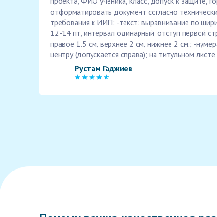
проекта, ФИО ученика, класс, допуск к защите, гор
отформатировать документ согласно технически
требования к ИИП: -текст: выравнивание по ши
12-14 пт, интервал одинарный, отступ первой стр
правое 1,5 см, верхнее 2 см, нижнее 2 см.; -нумер
центру (допускается справа); на титульном листе 
Рустам Гаджиев