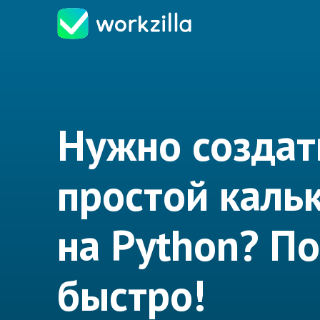
Нужно создат
простой каль
на Python? П
быстро!