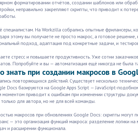
улярном форматировании отчётов, создании шаблонов или обра
ройки, неправильно закрепляют скрипты, что приводит к потер
работы.
ё специалистам. На Workzilla собрались опытные фрилансеры, 
даря этому вы получаете не просто макрос, а готовое решение
ональный подход, адаптация под конкретные задачи, и тестиро
жаете стресс и повышаете продуктивность. Уже сотни заказчико
татов. Попробуйте и вы — автоматизация ещё никогда не была т
о знать при создании макросов в Googl
апись повторяющихся действий. Существует несколько техничес
gle Docs базируются на Google Apps Script — JavaScript-подобн
м моментом приводит к ошибкам при изменении структуры доку
только для автора, но не для всей команды.
остью макросов при обновлениях Google Docs: скрипты могут пе
анс — это организация функций макроса: разделение логики на
дач и расширении функционала.