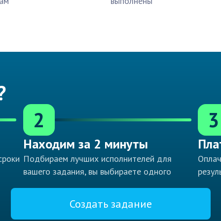
ам
выполнены
?
2
3
Находим за 2 минуты
Пла
сроки
Подбираем лучших исполнителей для
Оплач
вашего задания, вы выбираете одного
резул
Создать задание