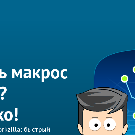
ь макрос
?
ко!
rkzilla: быстрый