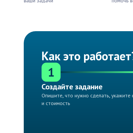
ваши задачи
помочь в
Как это работает
1
Создайте задание
Опишите, что нужно сделать, укажите 
и стоимость