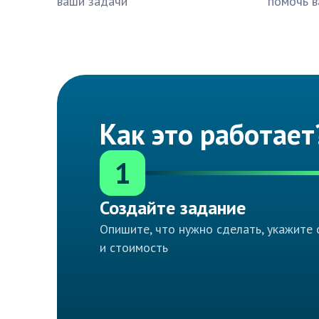
ваши задачи
помочь в
Как это работает
1
Создайте задание
Опишите, что нужно сделать, укажите 
и стоимость