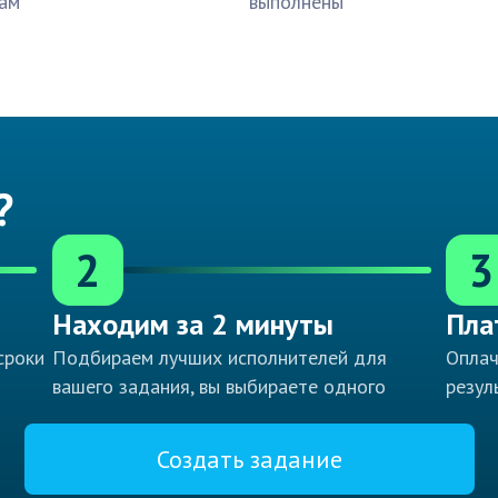
ам
выполнены
?
2
3
Находим за 2 минуты
Пла
сроки
Подбираем лучших исполнителей для
Оплач
вашего задания, вы выбираете одного
резул
Создать задание