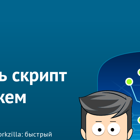
ь скрипт
жем
rkzilla: быстрый