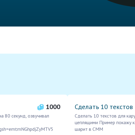
1000
Сделать 10 текстов
а 80 секунд, озвучивал
Сделать 10 текстов для кар
цеплящими Пример покажу к
/?igsh=emtmNGhpdjZyMTV5
шарит в СММ