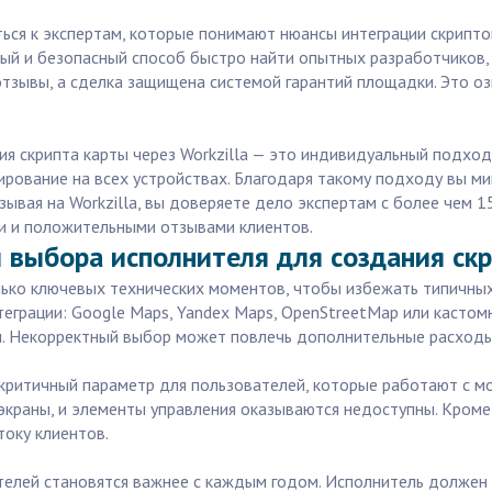
ься к экспертам, которые понимают нюансы интеграции скрипто
ный и безопасный способ быстро найти опытных разработчиков
тзывы, а сделка защищена системой гарантий площадки. Это оз
я скрипта карты через Workzilla — это индивидуальный подход
рование на всех устройствах. Благодаря такому подходу вы мин
ывая на Workzilla, вы доверяете дело экспертам с более чем 
и и положительными отзывами клиентов.
 выбора исполнителя для создания ск
лько ключевых технических моментов, чтобы избежать типичны
теграции: Google Maps, Yandex Maps, OpenStreetMap или касто
и. Некорректный выбор может повлечь дополнительные расходы
 критичный параметр для пользователей, которые работают с м
 экраны, и элементы управления оказываются недоступны. Кром
току клиентов.
ателей становятся важнее с каждым годом. Исполнитель долже