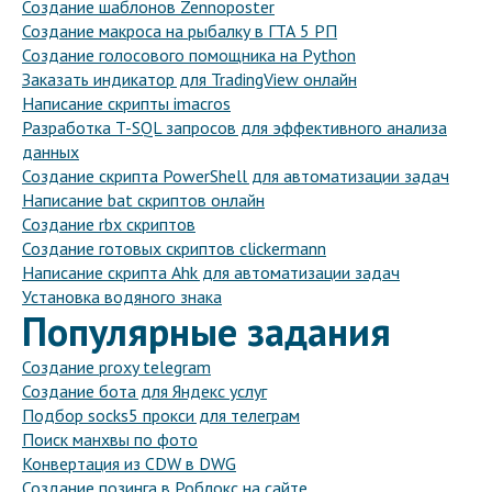
Создание шаблонов Zennoposter
Создание макроса на рыбалку в ГТА 5 РП
Создание голосового помощника на Python
Заказать индикатор для TradingView онлайн
Написание скрипты imacros
Разработка T-SQL запросов для эффективного анализа
данных
Создание скрипта PowerShell для автоматизации задач
Написание bat скриптов онлайн
Создание rbx скриптов
Создание готовых скриптов clickermann
Написание скрипта Ahk для автоматизации задач
Установка водяного знака
Популярные задания
Создание proxy telegram
Создание бота для Яндекс услуг
Подбор socks5 прокси для телеграм
Поиск манхвы по фото
Конвертация из CDW в DWG
Создание позинга в Роблокс на сайте