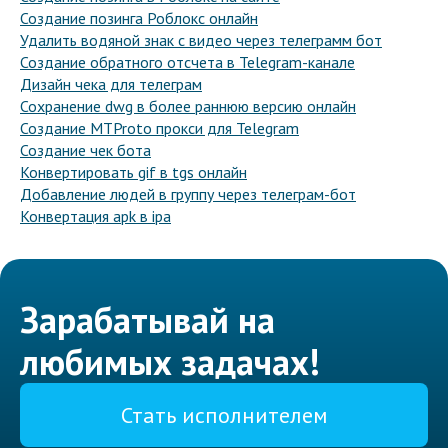
Создание позинга Роблокс онлайн
Удалить водяной знак с видео через телеграмм бот
Создание обратного отсчета в Telegram-канале
Дизайн чека для телеграм
Сохранение dwg в более раннюю версию онлайн
Создание MTProto прокси для Telegram
Создание чек бота
Конвертировать gif в tgs онлайн
Добавление людей в группу через телеграм-бот
Конвертация apk в ipa
Зарабатывай на
любимых задачах!
Стать исполнителем