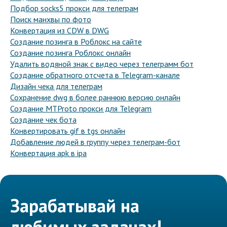
Подбор socks5 прокси для телеграм
Поиск манхвы по фото
Конвертация из CDW в DWG
Создание позинга в Роблокс на сайте
Создание позинга Роблокс онлайн
Удалить водяной знак с видео через телеграмм бот
Создание обратного отсчета в Telegram-канале
Дизайн чека для телеграм
Сохранение dwg в более раннюю версию онлайн
Создание MTProto прокси для Telegram
Создание чек бота
Конвертировать gif в tgs онлайн
Добавление людей в группу через телеграм-бот
Конвертация apk в ipa
Зарабатывай на
любимых задачах!