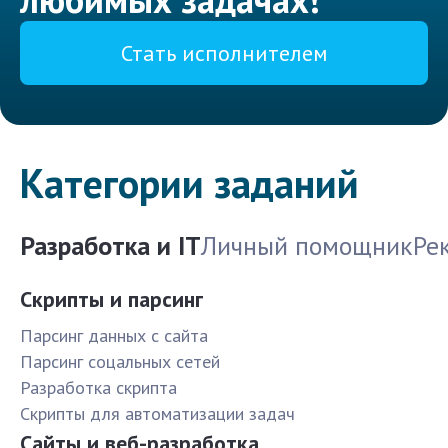
Стать исполнителем
Категории заданий
Разработка и IT
Личный помощник
Ре
Скрипты и парсинг
Парсинг данных с сайта
Парсинг соцальных сетей
Разработка скрипта
Скрипты для автоматизации задач
Сайты и веб-разработка