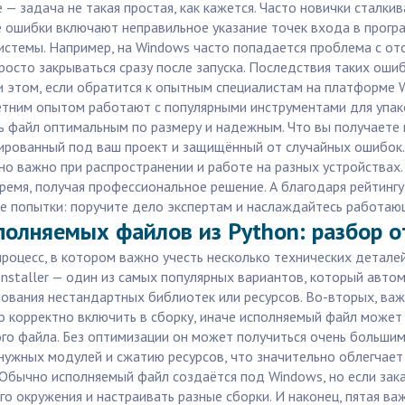
 — задача не такая простая, как кажется. Часто новички сталкив
 ошибки включают неправильное указание точек входа в програ
истемы. Например, на Windows часто попадается проблема с о
осто закрываться сразу после запуска. Последствия таких оши
этом, если обратится к опытным специалистам на платформе Wor
етним опытом работают с популярными инструментами для упаков
ать файл оптимальным по размеру и надежным. Что вы получает
зированный под ваш проект и защищённый от случайных ошибок
но важно при распространении и работе на разных устройствах.
 время, получая профессиональное решение. А благодаря рейтинг
ные попытки: поручите дело экспертам и наслаждайтесь работаю
полняемых файлов из Python: разбор о
процесс, в котором важно учесть несколько технических детале
Installer — один из самых популярных вариантов, который авто
ьзования нестандартных библиотек или ресурсов. Во-вторых, важ
до корректно включить в сборку, иначе исполняемый файл може
ого файла. Без оптимизации он может получиться очень больши
нужных модулей и сжатию ресурсов, что значительно облегчает
Обычно исполняемый файл создаётся под Windows, но если зак
го окружения и настраивать разные сборки. И наконец, пятая ва