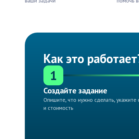
ваши задачи
помочь в
Как это работает
1
Создайте задание
Опишите, что нужно сделать, укажите 
и стоимость