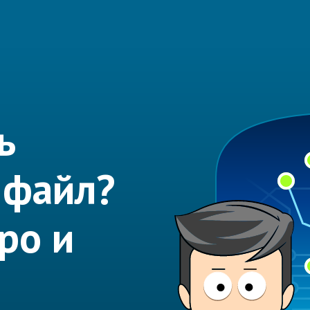
ь
 файл?
ро и