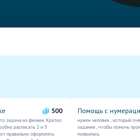
ке
500
Помощь с нумераци
то задача из физики. Кратко
нужен человек , который оч
робно расписать 2 и 3
задания , чтобы помочь про
еют правильно оформлять
появилась.