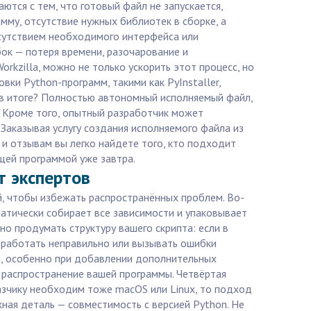
аются с тем, что готовый файл не запускается,
мму, отсутствие нужных библиотек в сборке, а
тсутствием необходимого интерфейса или
бок — потеря времени, разочарование и
kzilla, можно не только ускорить этот процесс, но
ки Python-программ, такими как PyInstaller,
е в итоге? Полностью автономный исполняемый файл,
. Кроме того, опытный разработчик может
 Заказывая услугу создания исполняемого файла из
у и отзывам вы легко найдете того, кто подходит
щей программой уже завтра.
т экспертов
й, чтобы избежать распространённых проблем. Во-
матически собирает все зависимости и упаковывает
но продумать структуру вашего скрипта: если в
т работать неправильно или вызывать ошибки
м, особенно при добавлении дополнительных
 распространение вашей программы. Четвёртая
азчику необходим тоже macOS или Linux, то подход
жная деталь — совместимость с версией Python. Не