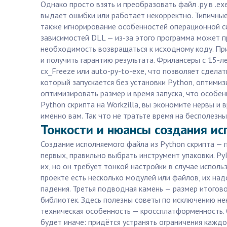
Однако просто взять и преобразовать файл .py в .exe
выдает ошибки или работает некорректно. Типичные
также игнорирование особенностей операционной с
зависимостей DLL — из-за этого программа может пр
необходимость возвращаться к исходному коду. При 
и получить гарантию результата. Фрилансеры с 15-л
cx_Freeze или auto-py-to-exe, что позволяет сдел
который запускается без установки Python, оптими
оптимизировать размер и время запуска, что особен
Python скрипта на Workzilla, вы экономите нервы и
именно вам. Так что не тратьте время на бесполез
Тонкости и нюансы создания ис
Создание исполняемого файла из Python скрипта — 
первых, правильно выбрать инструмент упаковки. Py
их, но он требует тонкой настройки в случае испол
проекте есть несколько модулей или файлов, их на
падения. Третья подводная камень — размер итогов
библиотек. Здесь полезны советы по исключению не
техническая особенность — кроссплатформенность. 
будет иначе: придётся устранять ограничения каждо