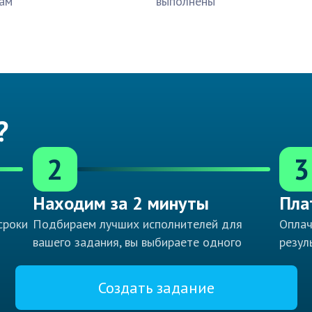
ам
выполнены
?
2
3
Находим за 2 минуты
Пла
сроки
Подбираем лучших исполнителей для
Оплач
вашего задания, вы выбираете одного
резул
Создать задание