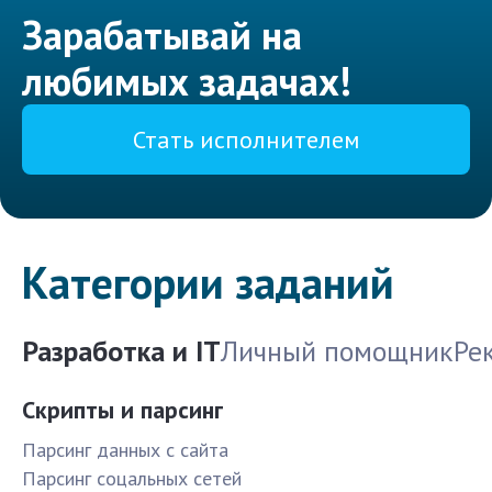
Зарабатывай на
любимых задачах!
Стать исполнителем
Категории заданий
Разработка и IT
Личный помощник
Ре
Скрипты и парсинг
Парсинг данных с сайта
Парсинг соцальных сетей