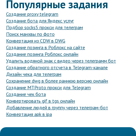
Популярные задания
Создание proxy telegram
Создание бота для Яндекс услуг
Подбор socks5 прокси для телеграм
Поиск манхвы по фото
Конвертация из CDW в DWG
Создание позинга в Роблокс на сайте
Создание позинга Роблокс онлайн
Удалить водяной знак с видео через телеграмм бот
Создание обратного отсчета в Telegram-канале
Дизайн чека для телеграм
Сохранение dwg в более раннюю версию онлайн
Создание MTProto прокси для Telegram
Создание чек бота
Конвертировать gif в tgs онлайн
Добавление людей в группу через телеграм-бот
Конвертация apk в ipa