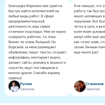
Благодаря Воркзиле мне удаётся
Я не ожидал, что 
быстро найти исполнителей на
работу так быстро,
любые виды работ. В сфере
много желающих в
предпринимательской
поручение. Всё бы
деятельности, ваш сервис
чётко в срок, и ре
отличное подспорье. Мне не нужно
всем моим условия
содержать рабочих, т.к. пока
кинул себе ещё ден
бизнес не очень большой. На
как точно знаю, ч
Воркзиле за меня размещают
своим Личным пом
объявления, пишут тексты, создают
ещё много раз!
инфографику, монтируют видео,
делают сайты, рекламу в яндексе и
соцсетях, ищут поставщиков и
многое другое. Спасибо вашему
сервису!
Руслан
Станислав
Заказчик
Заказчик