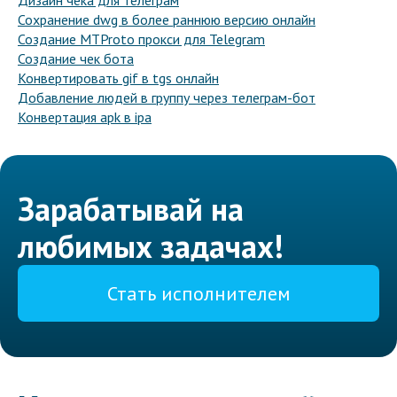
Дизайн чека для телеграм
Сохранение dwg в более раннюю версию онлайн
Создание MTProto прокси для Telegram
Создание чек бота
Конвертировать gif в tgs онлайн
Добавление людей в группу через телеграм-бот
Конвертация apk в ipa
Зарабатывай на
любимых задачах!
Стать исполнителем