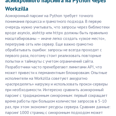
асинхронного парсинга на Python через
Workzilla
Асинхронный парсинг на Python требует точного
понимания процесса и грамотного подхода. В первую
очередь нужно учитывать, что запросы через библиотеки
вроде asyncio, aiohttp или httpx должны быть правильно
масштабированы — иначе легко создать «узкое место»,
перегрузив сеть или сервер. Еще важно грамотно
обрабатывать ошибки: запросы не всегда проходят с
первого раза, поэтому стоит реализовать повторные
попытки и таймауты с учетом ограничений сайта.
Разработчики часто пренебрегают лимитами API, что
может привести к перманентным блокировкам. Опытные
исполнители на Workzilla советуют аккуратно
«распределять» нагрузку и использовать прокси-серверы
при необходимости. Интересно сравнить асинхронный
парсинг с традиционным синхронным: первый сокращает
время работы при большом количестве запросов в 5-10
раз, при этом экономит ресурсы сервера. Сравним данные:
парсинг 1000 страниц с синхронным подходом может