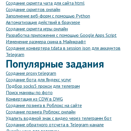
Создание скрипта чата для сайта html
Создание скриптов онлайн
Заполнение веб-форм с помощью Python
Автоматизация действий в браузере
Создание скрипта игры онлайн
Разработка приложения с помощью Google Apps Script
Изменение размера скина в Майнкрафт
Создание конвертера tdata в session json для аккаунтов
Telegram
Популярные задания
Создание proxy telegram
Создание бота для Яндекс услуг
Подбор socks5 прокси для телеграм
Поиск манхвы по фото
Конвертация из CDW в DWG
Создание позинга в Роблокс на сайте
Создание позинга Роблокс онлайн
Удалить водяной знак с видео через телеграмм бот
Создание обратного отсчета в Telegram-канале