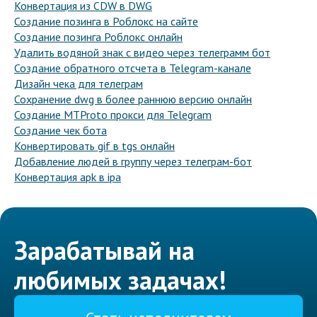
Конвертация из CDW в DWG
Создание позинга в Роблокс на сайте
Создание позинга Роблокс онлайн
Удалить водяной знак с видео через телеграмм бот
Создание обратного отсчета в Telegram-канале
Дизайн чека для телеграм
Сохранение dwg в более раннюю версию онлайн
Создание MTProto прокси для Telegram
Создание чек бота
Конвертировать gif в tgs онлайн
Добавление людей в группу через телеграм-бот
Конвертация apk в ipa
Зарабатывай на
любимых задачах!