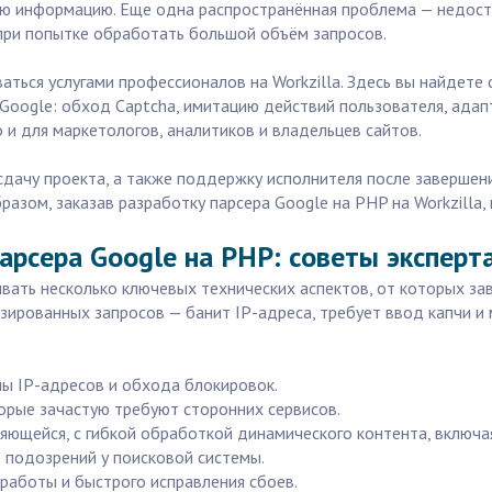
ую информацию. Еще одна распространённая проблема — недост
при попытке обработать большой объём запросов.
ваться услугами профессионалов на Workzilla. Здесь вы найдете
Google: обход Captcha, имитацию действий пользователя, адап
о и для маркетологов, аналитиков и владельцев сайтов.
сдачу проекта, а также поддержку исполнителя после завершени
бразом, заказав разработку парсера Google на PHP на Workzilla
арсера Google на PHP: советы эксперт
ать несколько ключевых технических аспектов, от которых зав
ированных запросов — банит IP-адреса, требует ввод капчи и
ны IP-адресов и обхода блокировок.
торые зачастую требуют сторонних сервисов.
яющейся, с гибкой обработкой динамического контента, включая 
ь подозрений у поисковой системы.
 работы и быстрого исправления сбоев.