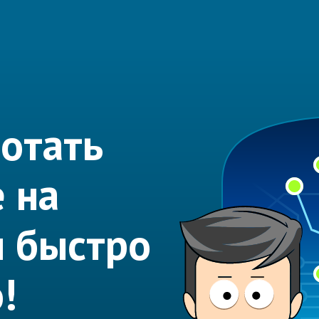
отать
 на
 быстро
!