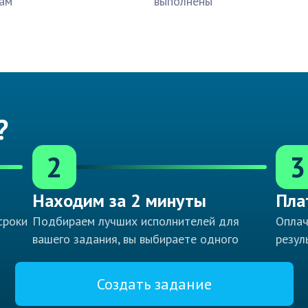
ам
выполнены
?
2
3
Находим за 2 минуты
Пла
сроки
Подбираем лучших исполнителей для
Оплач
вашего задания, вы выбираете одного
резул
Создать задание