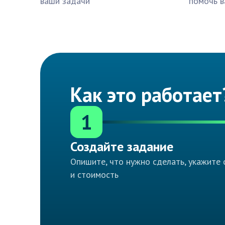
ваши задачи
помочь в
Как это работает
1
Создайте задание
Опишите, что нужно сделать, укажите 
и стоимость