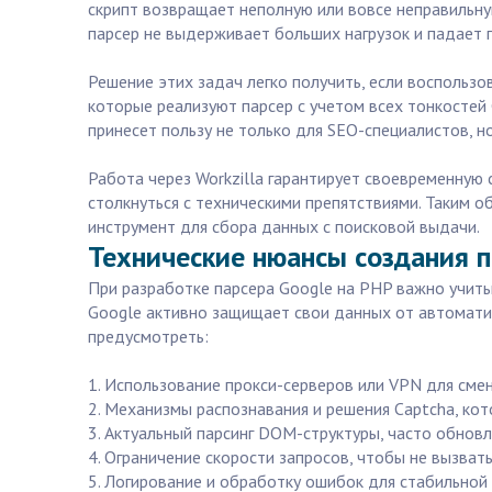
скрипт возвращает неполную или вовсе неправильн
парсер не выдерживает больших нагрузок и падает 
Решение этих задач легко получить, если воспользо
которые реализуют парсер с учетом всех тонкостей 
принесет пользу не только для SEO-специалистов, н
Работа через Workzilla гарантирует своевременную 
столкнуться с техническими препятствиями. Таким о
инструмент для сбора данных с поисковой выдачи.
Технические нюансы создания п
При разработке парсера Google на PHP важно учитыв
Google активно защищает свои данных от автоматиз
предусмотреть:
1. Использование прокси-серверов или VPN для сме
2. Механизмы распознавания и решения Captcha, ко
3. Актуальный парсинг DOM-структуры, часто обновл
4. Ограничение скорости запросов, чтобы не вызват
5. Логирование и обработку ошибок для стабильной