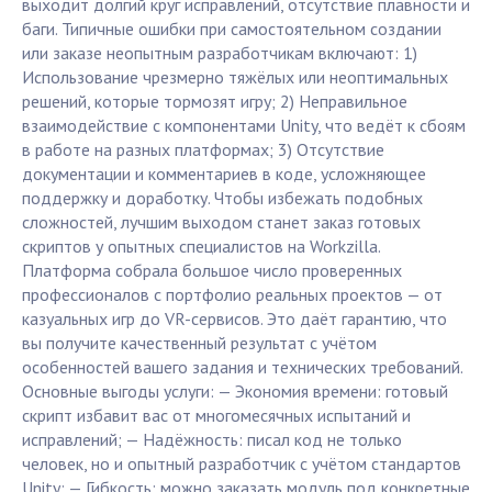
выходит долгий круг исправлений, отсутствие плавности и
баги. Типичные ошибки при самостоятельном создании
или заказе неопытным разработчикам включают: 1)
Использование чрезмерно тяжёлых или неоптимальных
решений, которые тормозят игру; 2) Неправильное
взаимодействие с компонентами Unity, что ведёт к сбоям
в работе на разных платформах; 3) Отсутствие
документации и комментариев в коде, усложняющее
поддержку и доработку. Чтобы избежать подобных
сложностей, лучшим выходом станет заказ готовых
скриптов у опытных специалистов на Workzilla.
Платформа собрала большое число проверенных
профессионалов с портфолио реальных проектов — от
казуальных игр до VR-сервисов. Это даёт гарантию, что
вы получите качественный результат с учётом
особенностей вашего задания и технических требований.
Основные выгоды услуги: — Экономия времени: готовый
скрипт избавит вас от многомесячных испытаний и
исправлений; — Надёжность: писал код не только
человек, но и опытный разработчик с учётом стандартов
Unity; — Гибкость: можно заказать модуль под конкретные