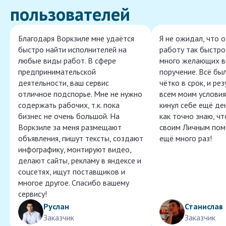
пользователей
Благодаря Воркзиле мне удаётся
Я не ожидал, что 
быстро найти исполнителей на
работу так быстро,
любые виды работ. В сфере
много желающих в
предпринимательской
поручение. Всё бы
деятельности, ваш сервис
чётко в срок, и ре
отличное подспорье. Мне не нужно
всем моим условия
содержать рабочих, т.к. пока
кинул себе ещё ден
бизнес не очень большой. На
как точно знаю, ч
Воркзиле за меня размещают
своим Личным пом
объявления, пишут тексты, создают
ещё много раз!
инфографику, монтируют видео,
делают сайты, рекламу в яндексе и
соцсетях, ищут поставщиков и
многое другое. Спасибо вашему
сервису!
Руслан
Станислав
Заказчик
Заказчик