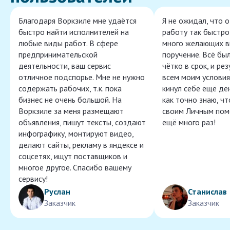
Благодаря Воркзиле мне удаётся
Я не ожидал, что 
быстро найти исполнителей на
работу так быстро,
любые виды работ. В сфере
много желающих в
предпринимательской
поручение. Всё бы
деятельности, ваш сервис
чётко в срок, и ре
отличное подспорье. Мне не нужно
всем моим условия
содержать рабочих, т.к. пока
кинул себе ещё ден
бизнес не очень большой. На
как точно знаю, ч
Воркзиле за меня размещают
своим Личным пом
объявления, пишут тексты, создают
ещё много раз!
инфографику, монтируют видео,
делают сайты, рекламу в яндексе и
соцсетях, ищут поставщиков и
многое другое. Спасибо вашему
сервису!
Руслан
Станислав
Заказчик
Заказчик