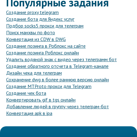
Популярные задания
Создание proxy telegram
Создание бота для Яндекс услуг
Подбор socks5 прокси для телеграм
Поиск манхвы по фото
Конвертация из CDW в DWG
Создание позинга в Роблокс на сайте
Создание позинга Роблокс онлайн
Удалить водяной знак с видео через телеграмм бот
Создание обратного отсчета в Telegram-канале
Дизайн чека для телеграм
Сохранение dwg в более раннюю версию онлайн
Создание MTProto прокси для Telegram
Создание чек бота
Конвертировать gif в tgs онлайн
Добавление людей в группу через телеграм-бот
Конвертация apk в ipa