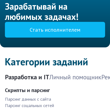
Зарабатывай на
любимых задачах!
Стать исполнителем
Категории заданий
Разработка и IT
Личный помощник
Ре
Скрипты и парсинг
Парсинг данных с сайта
Парсинг соцальных сетей