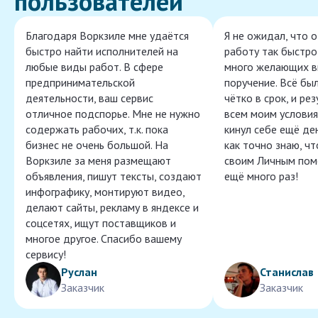
пользователей
Благодаря Воркзиле мне удаётся
Я не ожидал, что 
быстро найти исполнителей на
работу так быстро,
любые виды работ. В сфере
много желающих в
предпринимательской
поручение. Всё бы
деятельности, ваш сервис
чётко в срок, и ре
отличное подспорье. Мне не нужно
всем моим условия
содержать рабочих, т.к. пока
кинул себе ещё ден
бизнес не очень большой. На
как точно знаю, ч
Воркзиле за меня размещают
своим Личным пом
объявления, пишут тексты, создают
ещё много раз!
инфографику, монтируют видео,
делают сайты, рекламу в яндексе и
соцсетях, ищут поставщиков и
многое другое. Спасибо вашему
сервису!
Руслан
Станислав
Заказчик
Заказчик