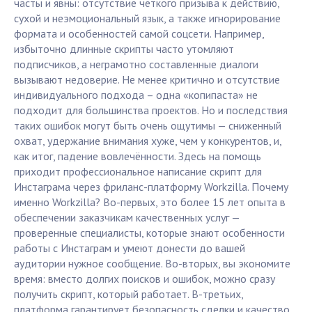
часты и явны: отсутствие чёткого призыва к действию,
сухой и неэмоциональный язык, а также игнорирование
формата и особенностей самой соцсети. Например,
избыточно длинные скрипты часто утомляют
подписчиков, а неграмотно составленные диалоги
вызывают недоверие. Не менее критично и отсутствие
индивидуального подхода – одна «копипаста» не
подходит для большинства проектов. Но и последствия
таких ошибок могут быть очень ощутимы — сниженный
охват, удержание внимания хуже, чем у конкурентов, и,
как итог, падение вовлечённости. Здесь на помощь
приходит профессиональное написание скрипт для
Инстаграма через фриланс-платформу Workzilla. Почему
именно Workzilla? Во-первых, это более 15 лет опыта в
обеспечении заказчикам качественных услуг —
проверенные специалисты, которые знают особенности
работы с Инстаграм и умеют донести до вашей
аудитории нужное сообщение. Во-вторых, вы экономите
время: вместо долгих поисков и ошибок, можно сразу
получить скрипт, который работает. В-третьих,
платформа гарантирует безопасность сделки и качество