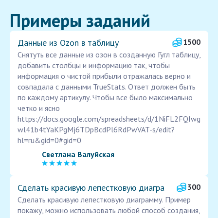
Примеры заданий
Данные из Ozon в таблицу
1500
Снятуть все данные из озон в созданную Гугл таблицу,
добавить столбцы и информацию так, чтобы
информация о чистой прибыли отражалась верно и
совпадала с данными TrueStats. Ответ должен быть
по каждому артикулу. Чтобы все было максимально
четко и ясно
https://docs.google.com/spreadsheets/d/1NiFL2FQIwg
wl41b4tYaKPgMj6TDpBcdPl6RdPwVAT-s/edit?
hl=ru&gid=0#gid=0
Светлана Валуйская
Сделать красивую лепестковую диагра
300
Сделать красивую лепестковую диаграмму. Пример
покажу, можно использовать любой способ создания,