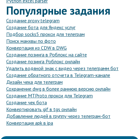
Python excel parser
Популярные задания
Создание proxy telegram
Создание бота для Яндекс услуг
Подбор socks5 прокси для телеграм
Поиск манхвы по фото
Конвертация из CDW в DWG
Создание позинга в Роблокс на сайте
Создание позинга Роблокс онлайн
Удалить водяной знак с видео через телеграмм бот
Создание обратного отсчета в Telegram-канале
Дизайн чека для телеграм
Сохранение dwg в более раннюю версию онлайн
Создание MTProto прокси для Telegram
Создание чек бота
Конвертировать gif в tgs онлайн
Добавление людей в группу через телеграм-бот
Конвертация apk в ipa