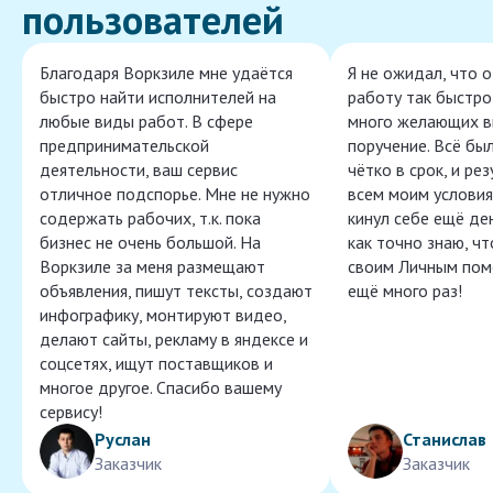
пользователей
Благодаря Воркзиле мне удаётся
Я не ожидал, что 
быстро найти исполнителей на
работу так быстро,
любые виды работ. В сфере
много желающих в
предпринимательской
поручение. Всё бы
деятельности, ваш сервис
чётко в срок, и ре
отличное подспорье. Мне не нужно
всем моим условия
содержать рабочих, т.к. пока
кинул себе ещё ден
бизнес не очень большой. На
как точно знаю, ч
Воркзиле за меня размещают
своим Личным пом
объявления, пишут тексты, создают
ещё много раз!
инфографику, монтируют видео,
делают сайты, рекламу в яндексе и
соцсетях, ищут поставщиков и
многое другое. Спасибо вашему
сервису!
Руслан
Станислав
Заказчик
Заказчик