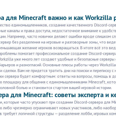
а для Minecraft важно и как Workzilla
щество единомышленников, создание качественного Discord-серв
е каналы и права доступа, недостаточное внимание к удобств
ации. Например, часто новички делают ошибки вроде слишком с
ервер без разделения на игровые и разговорные зоны, что веде
меньшающая желание игроков возвращаться. В итоге всё это в
 проблемы помогает профессиональное создание Discord-серве
rkzilla уже много лет создают удобные и безопасные серверы 
арьеров и разногласий. Основные плюсы работы через Workzill
и сделки. Вам не придется тратить дни на поиски и переписку 
вки сервера будет комфортным: ответы на вопросы, помощь в 
ую площадку для общения с единомышленниками Minecraft, кото
 головной болью и становится стартом вашей игровой истории.
ера для Minecraft: советы эксперта и к
, которые часто упускают при создании Discord-сервера для Mi
ю либо чрезмерно ограничивают новых участников, либо наобо
в требует логичной структуры — разделение лобби, игровых ком