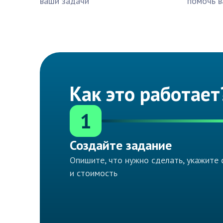
ваши задачи
помочь в
Как это работает
1
Создайте задание
Опишите, что нужно сделать, укажите 
и стоимость