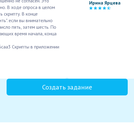
ршенно не согласен. Это
Ирина Ярцева
но. В ходе опроса в целом
ь скрипту. В конце
ть". если вы внимательно
число пять, затем шесть. По
ающих время начала, конца
6caa3 Скрипты в приложении
Создать задание