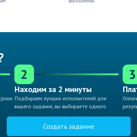
ам
выполнены
?
2
3
Находим за 2 минуты
Пла
сроки
Подбираем лучших исполнителей для
Оплач
вашего задания, вы выбираете одного
резул
Создать задание