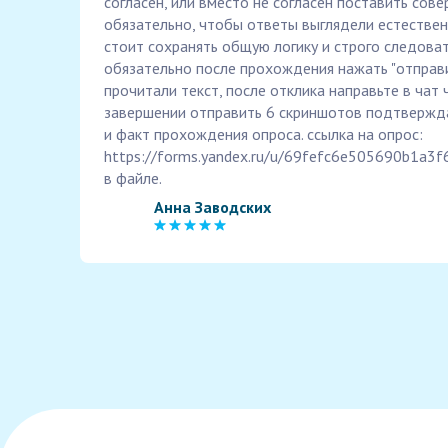
согласен, или вместо не согласен поставить сове
обязательно, чтобы ответы выглядели естествен
стоит сохранять общую логику и строго следоват
обязательно после прохождения нажать "отправи
прочитали текст, после отклика направьте в чат 
завершении отправить 6 скриншотов подтвержд
и факт прохождения опроса. ссылка на опрос:
https://forms.yandex.ru/u/69fefc6e505690b1a3f
в файле.
Анна Заводских