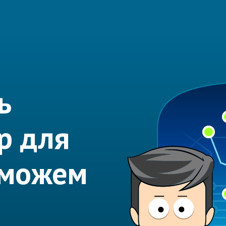
ь
р для
оможем