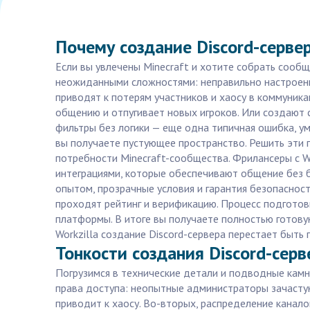
Почему создание Discord-сервер
Если вы увлечены Minecraft и хотите собрать сооб
неожиданными сложностями: неправильно настроенны
приводят к потерям участников и хаосу в коммуник
общению и отпугивает новых игроков. Или создают с
фильтры без логики — еще одна типичная ошибка, у
вы получаете пустующее пространство. Решить эти
потребности Minecraft-сообщества. Фрилансеры с Wo
интеграциями, которые обеспечивают общение без б
опытом, прозрачные условия и гарантия безопасност
проходят рейтинг и верификацию. Процесс подгото
платформы. В итоге вы получаете полностью готов
Workzilla создание Discord-сервера перестает быть
Тонкости создания Discord-серв
Погрузимся в технические детали и подводные камни
права доступа: неопытные администраторы зачасту
приводит к хаосу. Во-вторых, распределение канало