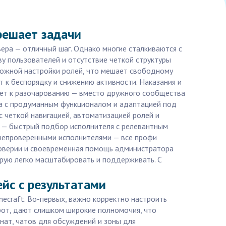
 решает задачи
ера — отличный шаг. Однако многие сталкиваются с
у пользователей и отсутствие четкой структуры
ложной настройки ролей, что мешает свободному
т к беспорядку и снижению активности. Наказания и
едет к разочарованию — вместо дружного сообщества
ра с продуманным функционалом и адаптацией под
с четкой навигацией, автоматизацией ролей и
a — быстрый подбор исполнителя с релевантным
с непроверенными исполнителями — все профи
доверии и своевременная помощь администратора
рую легко масштабировать и поддерживать. С
ейс с результатами
necraft. Во-первых, важно корректно настроить
рот, дают слишком широкие полномочия, что
нат, чатов для обсуждений и зоны для