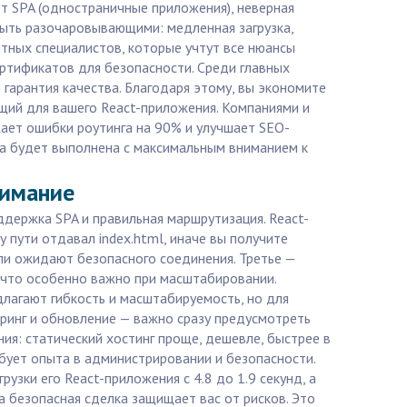
т SPA (одностраничные приложения), неверная
ыть разочаровывающими: медленная загрузка,
пытных специалистов, которые учтут все нюансы
ертификатов для безопасности. Среди главных
гарантия качества. Благодаря этому, вы экономите
ящий для вашего React-приложения. Компаниями и
жает ошибки роутинга на 90% и улучшает SEO-
ача будет выполнена с максимальным вниманием к
нимание
ддержка SPA и правильная маршрутизация. React-
у пути отдавал index.html, иначе вы получите
ели ожидают безопасного соединения. Третье —
, что особенно важно при масштабировании.
длагают гибкость и масштабируемость, но для
торинг и обновление — важно сразу предусмотреть
ия: статический хостинг проще, дешевле, быстрее в
ебует опыта в администрировании и безопасности.
рузки его React-приложения с 4.8 до 1.9 секунд, а
а безопасная сделка защищает вас от рисков. Это