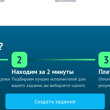
ам
выполнены
?
2
3
Находим за 2 минуты
Пла
сроки
Подбираем лучших исполнителей для
Оплач
вашего задания, вы выбираете одного
резул
Создать задание