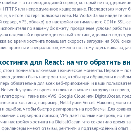
е ошибки — это неподходящий сервер, который не поддерживае
и HTTPS или непродуманное кэширование. Последствия могут б
, и, в итоге, потеря пользователей. На Workzilla вы найдёте о
й сервер, VPS, облако) до настройки оптимального CDN и SSL-с
 исполнителя по вашему бюджету, прозрачные условия работы и 
олучая надёжный и производительный хостинг, идеально подход
ка во время хостинга повышает скорость загрузки на 30%, сни
учшие проекты и специалистов, именно поэтому здесь ваша зад
хостинга для React: на что обратить в
t, стоит понимать ключевые технические моменты. Первое — по
 сервер должен быть настроен так, чтобы при обращении к любом
еперь обязательна для всех веб-приложений, и ваши пользоват
 Network улучшает время отклика и снижает нагрузку на сервер
латформы, такие как AWS, Google Cloud или DigitalOcean, пре
ческого хостинга, например, Netlify или Vercel. Наконец, мони
и ошибок, чтобы быстро реагировать на проблемы. Для сравнен
ожений с серверной логикой; VPS даёт полный контроль, но тр
чил настройку хостинга на DigitalOcean, что сократило время заг
е фрилансеры имеют отзывы, рейтинги и подтверждённый опыт, 