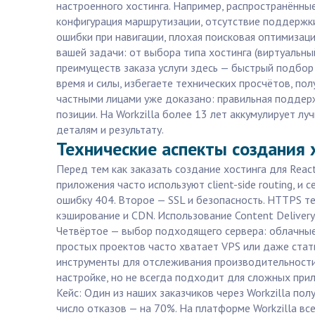
настроенного хостинга. Например, распространённы
конфигурация маршрутизации, отсутствие поддержк
ошибки при навигации, плохая поисковая оптимизация
вашей задачи: от выбора типа хостинга (виртуальны
преимуществ заказа услуги здесь — быстрый подбор
время и силы, избегаете технических просчётов, п
частными лицами уже доказано: правильная поддерж
позиции. На Workzilla более 13 лет аккумулирует л
деталям и результату.
Технические аспекты создания 
Перед тем как заказать создание хостинга для Reac
приложения часто используют client-side routing, и
ошибку 404. Второе — SSL и безопасность. HTTPS т
кэширование и CDN. Использование Content Delivery
Четвёртое — выбор подходящего сервера: облачные п
простых проектов часто хватает VPS или даже стати
инструменты для отслеживания производительности 
настройке, но не всегда подходит для сложных прил
Кейс: Один из наших заказчиков через Workzilla полу
число отказов — на 70%. На платформе Workzilla вс