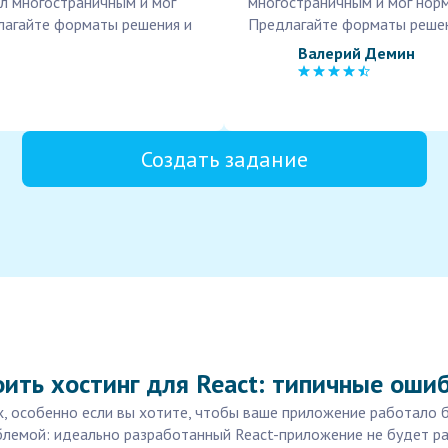
ыл многостраничным и мог
многостраничным и мог норм
лагайте форматы решения и
Предлагайте форматы решен
Валерий Демин
Создать задание
ить хостинг для React: типичные оши
х, особенно если вы хотите, чтобы ваше приложение работало 
блемой: идеально разработанный React-приложение не будет р