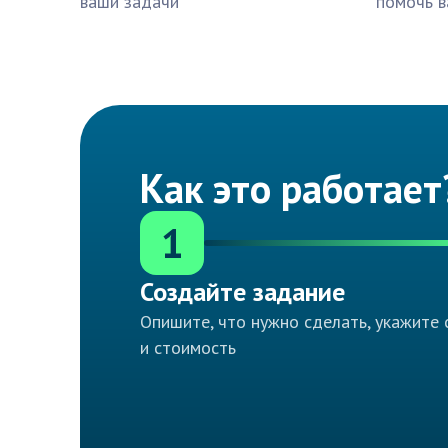
ваши задачи
помочь в
Как это работает
1
Создайте задание
Опишите, что нужно сделать, укажите 
и стоимость