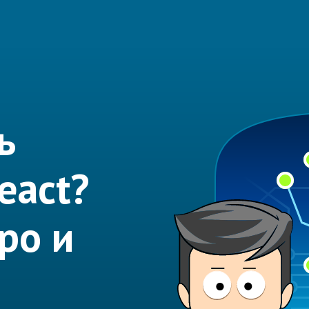
ь
eact?
ро и