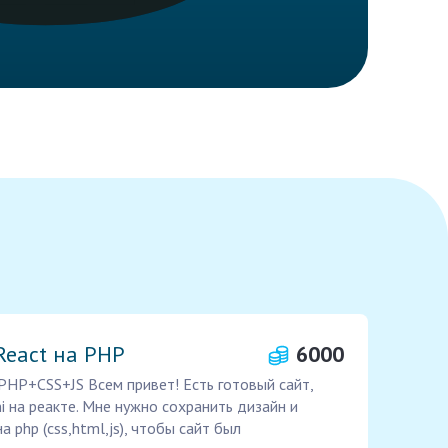
React на PHP
6000
 PHP+CSS+JS Всем привет! Есть готовый сайт,
 на реакте. Мне нужно сохранить дизайн и
а php (css,html,js), чтобы сайт был