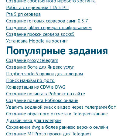
Создание собственного игрового хостинга
Работа с серверами ГТА 5 РП
Гта 5 рп сервера
Создание готовых серверов самп 0.3 7
Создание jabber сервера с шифрованием
Создание прокси сервера socks5
Установка Moodle на хостинг
Популярные задания
Создание proxy telegram
Создание бота для Яндекс услуг
Подбор socks5 прокси для телеграм
Поиск манхвы по фото
Конвертация из CDW в DWG
Создание позинга в Роблокс на сайте
Создание позинга Роблокс онлайн
Удалить водяной знак с видео через телеграмм бот
Создание обратного отсчета в Telegram-канале
Дизайн чека для телеграм
Сохранение dwg в более раннюю версию онлайн
Создание MTProto прокси для Telegram