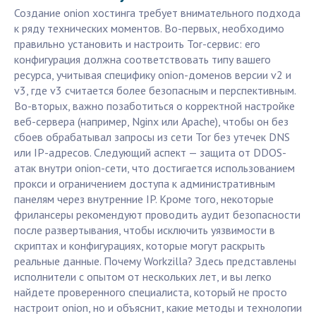
Создание onion хостинга требует внимательного подхода
к ряду технических моментов. Во-первых, необходимо
правильно установить и настроить Tor-сервис: его
конфигурация должна соответствовать типу вашего
ресурса, учитывая специфику onion-доменов версии v2 и
v3, где v3 считается более безопасным и перспективным.
Во-вторых, важно позаботиться о корректной настройке
веб-сервера (например, Nginx или Apache), чтобы он без
сбоев обрабатывал запросы из сети Tor без утечек DNS
или IP-адресов. Следующий аспект — защита от DDOS-
атак внутри onion-сети, что достигается использованием
прокси и ограничением доступа к административным
панелям через внутренние IP. Кроме того, некоторые
фрилансеры рекомендуют проводить аудит безопасности
после развертывания, чтобы исключить уязвимости в
скриптах и конфигурациях, которые могут раскрыть
реальные данные. Почему Workzilla? Здесь представлены
исполнители с опытом от нескольких лет, и вы легко
найдете проверенного специалиста, который не просто
настроит onion, но и объяснит, какие методы и технологии