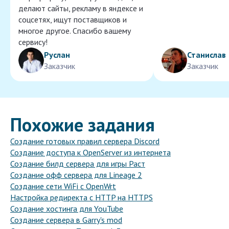
делают сайты, рекламу в яндексе и
соцсетях, ищут поставщиков и
многое другое. Спасибо вашему
сервису!
Руслан
Станислав
Заказчик
Заказчик
Похожие задания
Создание готовых правил сервера Discord
Создание доступа к OpenServer из интернета
Создание билд сервера для игры Раст
Создание офф сервера для Lineage 2
Создание сети WiFi с OpenWrt
Настройка редиректа с HTTP на HTTPS
Создание хостинга для YouTube
Создание сервера в Garry's mod