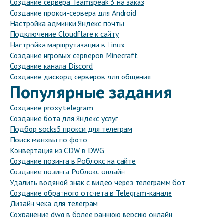
Создание сервера Teamspeak 3 на заказ
Создание прокси-сервера для Android
Настройка админки Яндекс почты
Подключение Cloudflare к сайту
Настройка маршрутизации в Linux
Создание игровых серверов Minecraft
Создание канала Discord
Создание дискорд серверов для общения
Популярные задания
Создание proxy telegram
Создание бота для Яндекс услуг
Подбор socks5 прокси для телеграм
Поиск манхвы по фото
Конвертация из CDW в DWG
Создание позинга в Роблокс на сайте
Создание позинга Роблокс онлайн
Удалить водяной знак с видео через телеграмм бот
Создание обратного отсчета в Telegram-канале
Дизайн чека для телеграм
Сохранение dwg в более раннюю версию онлайн