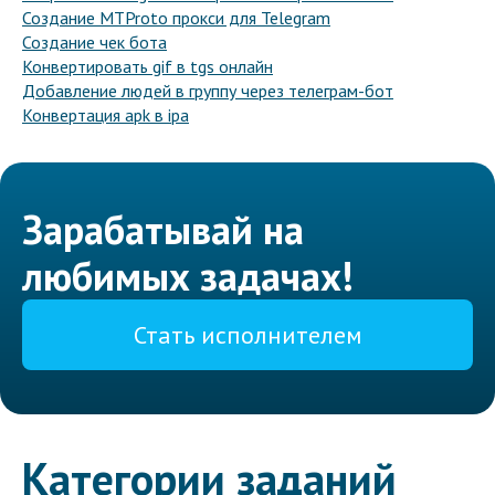
Создание MTProto прокси для Telegram
Создание чек бота
Конвертировать gif в tgs онлайн
Добавление людей в группу через телеграм-бот
Конвертация apk в ipa
Зарабатывай на
любимых задачах!
Стать исполнителем
Категории заданий