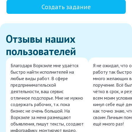
Создать задание
Отзывы наших
пользователей
Благодаря Воркзиле мне удаётся
Я не ожидал, что 
быстро найти исполнителей на
работу так быстро,
любые виды работ. В сфере
много желающих в
предпринимательской
поручение. Всё бы
деятельности, ваш сервис
чётко в срок, и ре
отличное подспорье. Мне не нужно
всем моим условия
содержать рабочих, т.к. пока
кинул себе ещё ден
бизнес не очень большой. На
как точно знаю, ч
Воркзиле за меня размещают
своим Личным пом
объявления, пишут тексты, создают
ещё много раз!
инфографику, монтируют видео,