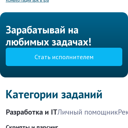
Конвертация apk в ipa
Зарабатывай на
любимых задачах!
Стать исполнителем
Категории заданий
Разработка и IT
Личный помощник
Ре
Скрипты и парсинг