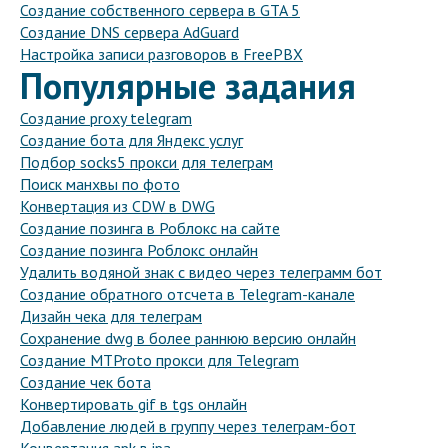
Создание собственного сервера в GTA 5
Создание DNS сервера AdGuard
Настройка записи разговоров в FreePBX
Популярные задания
Создание proxy telegram
Создание бота для Яндекс услуг
Подбор socks5 прокси для телеграм
Поиск манхвы по фото
Конвертация из CDW в DWG
Создание позинга в Роблокс на сайте
Создание позинга Роблокс онлайн
Удалить водяной знак с видео через телеграмм бот
Создание обратного отсчета в Telegram-канале
Дизайн чека для телеграм
Сохранение dwg в более раннюю версию онлайн
Создание MTProto прокси для Telegram
Создание чек бота
Конвертировать gif в tgs онлайн
Добавление людей в группу через телеграм-бот