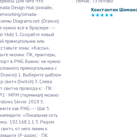
сервисы Для чего Что
сейчас. ТЗ готово
ada Design Hub (онлайн,
Константин Шиман
networking/omada-
хемы Diagrams.net (Draw.io)
 нужно всё в браузере. ---
n Hub) 1. Создайте новый
ой прямоугольник или
сставьте зоны: «Кассы»,
ьте иконки: ПК, принтеры,
кспорт в PNG Важно: не нужно
словного прямоугольника с
 Draw.io) 1. Выберите шаблон
 свитч (Switch) 3. Слева
т свитча провода к: · ПК
№2 · MPM (терминал) можно
ndows Server 2019 5.
ите как PNG --- Шаг 5.
у напишите: «Локальная сеть
ись: 192.168.1.1 3. Рядом
свитч, от него линии к
пишите IP-адрес: · ПК