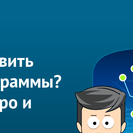
вить
граммы?
ро и