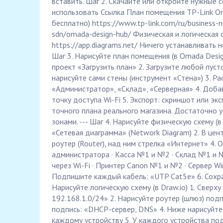
вставить. Шаг 2. Скачайте или откройте нужные 
использовать Ссылка План помещения TP-Link Om
бесплатно) https://www.tp-link.com/ru/business-
sdn/omada-design-hub/ Физическая и логическая с
https://app.diagrams.net/ Ничего устанавливать не
Шаг 3. Нарисуйте план помещения (в Omada Desig
проект «Загрузить план» 2. Загрузите любой пуст
нарисуйте сами стены (инструмент «Стена») 3. Ра
«Администратор», «Склад», «Серверная» 4. Добав
точку доступа Wi-Fi 5. Экспорт: скриншот или э
точного плана реального магазина. Достаточно у
зонами. --- Шаг 4. Нарисуйте физическую схему (в
«Сетевая диаграмма» (Network Diagram) 2. В центр
роутер (Router), над ним стрелка «Интернет» 4. О
администратора · Касса №1 и №2 · Склад №1 и 
через Wi-Fi · Принтер Canon №1 и №2 · Сервер Wi
Подпишите каждый кабель: «UTP Cat5e» 6. Сохран
Нарисуйте логическую схему (в Draw.io) 1. Сверх
192.168.1.0/24» 2. Нарисуйте роутер (шлюз) подп
подпись: «DHCP-сервер, DNS» 4. Ниже нарисуйте 
каждому устройству 5. У каждого устройства под