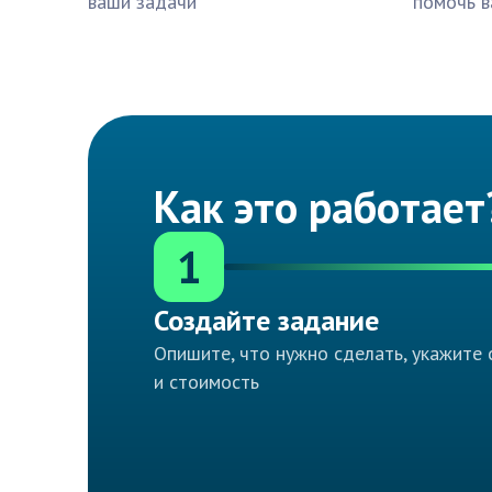
ваши задачи
помочь в
Как это работает
1
Создайте задание
Опишите, что нужно сделать, укажите 
и стоимость