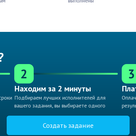
ам
выполнены
?
2
3
Находим за 2 минуты
Пла
сроки
Подбираем лучших исполнителей для
Оплач
вашего задания, вы выбираете одного
резул
Создать задание