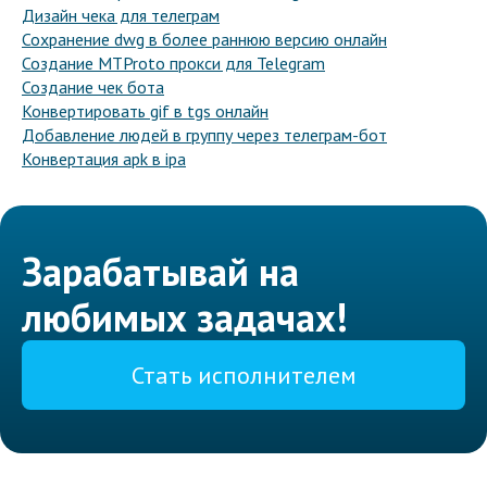
Дизайн чека для телеграм
Сохранение dwg в более раннюю версию онлайн
Создание MTProto прокси для Telegram
Создание чек бота
Конвертировать gif в tgs онлайн
Добавление людей в группу через телеграм-бот
Конвертация apk в ipa
Зарабатывай на
любимых задачах!
Стать исполнителем