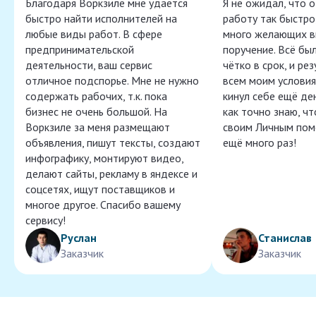
Благодаря Воркзиле мне удаётся
Я не ожидал, что 
быстро найти исполнителей на
работу так быстро,
любые виды работ. В сфере
много желающих в
предпринимательской
поручение. Всё бы
деятельности, ваш сервис
чётко в срок, и ре
отличное подспорье. Мне не нужно
всем моим условия
содержать рабочих, т.к. пока
кинул себе ещё ден
бизнес не очень большой. На
как точно знаю, ч
Воркзиле за меня размещают
своим Личным пом
объявления, пишут тексты, создают
ещё много раз!
инфографику, монтируют видео,
делают сайты, рекламу в яндексе и
соцсетях, ищут поставщиков и
многое другое. Спасибо вашему
сервису!
Руслан
Станислав
Заказчик
Заказчик