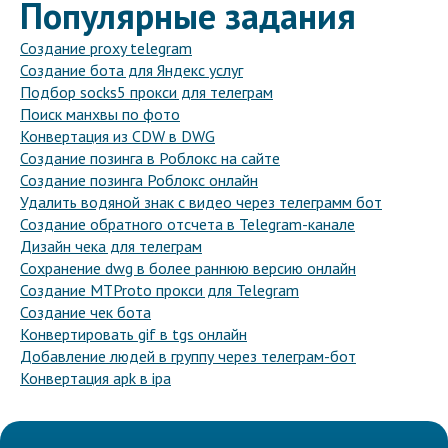
Популярные задания
Создание proxy telegram
Создание бота для Яндекс услуг
Подбор socks5 прокси для телеграм
Поиск манхвы по фото
Конвертация из CDW в DWG
Создание позинга в Роблокс на сайте
Создание позинга Роблокс онлайн
Удалить водяной знак с видео через телеграмм бот
Создание обратного отсчета в Telegram-канале
Дизайн чека для телеграм
Сохранение dwg в более раннюю версию онлайн
Создание MTProto прокси для Telegram
Создание чек бота
Конвертировать gif в tgs онлайн
Добавление людей в группу через телеграм-бот
Конвертация apk в ipa