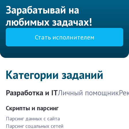
Зарабатывай на
любимых задачах!
Стать исполнителем
Категории заданий
Разработка и IT
Личный помощник
Ре
Скрипты и парсинг
Парсинг данных с сайта
Парсинг соцальных сетей