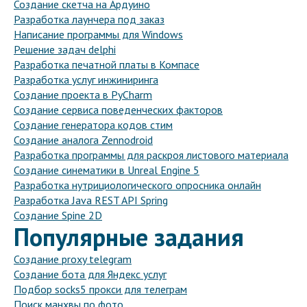
Создание скетча на Ардуино
Разработка лаунчера под заказ
Написание программы для Windows
Решение задач delphi
Разработка печатной платы в Компасе
Разработка услуг инжиниринга
Создание проекта в PyCharm
Создание сервиса поведенческих факторов
Создание генератора кодов стим
Создание аналога Zennodroid
Разработка программы для раскроя листового материала
Создание синематики в Unreal Engine 5
Разработка нутрициологического опросника онлайн
Разработка Java REST API Spring
Создание Spine 2D
Популярные задания
Создание proxy telegram
Создание бота для Яндекс услуг
Подбор socks5 прокси для телеграм
Поиск манхвы по фото