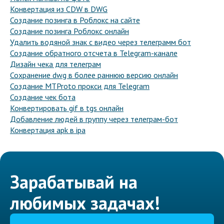
Конвертация из CDW в DWG
Создание позинга в Роблокс на сайте
Создание позинга Роблокс онлайн
Удалить водяной знак с видео через телеграмм бот
Создание обратного отсчета в Telegram-канале
Дизайн чека для телеграм
Сохранение dwg в более раннюю версию онлайн
Создание MTProto прокси для Telegram
Создание чек бота
Конвертировать gif в tgs онлайн
Добавление людей в группу через телеграм-бот
Конвертация apk в ipa
Зарабатывай на
любимых задачах!