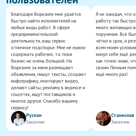
Благодаря Воркзиле мне удаётся
Я не ожидал, что 
быстро найти исполнителей на
работу так быстро,
любые виды работ. В сфере
много желающих в
предпринимательской
поручение. Всё бы
деятельности, ваш сервис
чётко в срок, и ре
отличное подспорье. Мне не нужно
всем моим условия
содержать рабочих, т.к. пока
кинул себе ещё ден
бизнес не очень большой. На
как точно знаю, ч
Воркзиле за меня размещают
своим Личным пом
объявления, пишут тексты, создают
ещё много раз!
инфографику, монтируют видео,
делают сайты, рекламу в яндексе и
соцсетях, ищут поставщиков и
многое другое. Спасибо вашему
сервису!
Руслан
Станислав
Заказчик
Заказчик