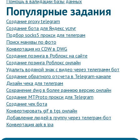
Помощь в валидации базы данных
Популярные задания
Создание proxy telegram
Создание бота для Яндекс услуг
Подбор socks5 прокси для телеграм
Поиск манхвы по фото
Конвертация из CDW в DWG
Создание позинга в Роблокс на сайте
Создание позинга Роблокс онлайн
Удалить водяной знак с видео через телеграмм бот
Создание обратного отсчета в Telegram-канале
Дизайн чека для телеграм
Сохранение dwg в более раннюю версию онлайн
Создание MTProto прокси для Telegram
Создание чек бота
Конвертировать gif в tgs онлайн
Добавление людей в группу через телеграм-бот
Конвертация apk в ipa