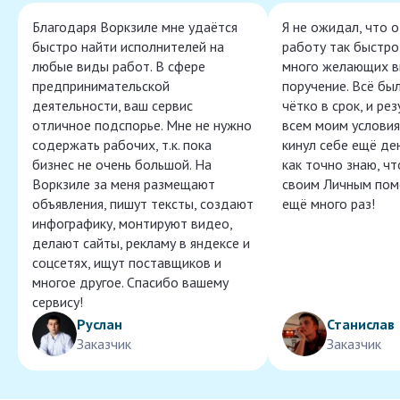
Благодаря Воркзиле мне удаётся
Я не ожидал, что 
быстро найти исполнителей на
работу так быстро,
любые виды работ. В сфере
много желающих в
предпринимательской
поручение. Всё бы
деятельности, ваш сервис
чётко в срок, и ре
отличное подспорье. Мне не нужно
всем моим условия
содержать рабочих, т.к. пока
кинул себе ещё ден
бизнес не очень большой. На
как точно знаю, ч
Воркзиле за меня размещают
своим Личным пом
объявления, пишут тексты, создают
ещё много раз!
инфографику, монтируют видео,
делают сайты, рекламу в яндексе и
соцсетях, ищут поставщиков и
многое другое. Спасибо вашему
сервису!
Руслан
Станислав
Заказчик
Заказчик