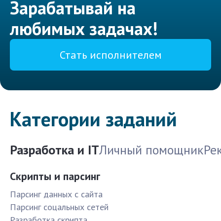
Зарабатывай на
любимых задачах!
Стать исполнителем
Категории заданий
Разработка и IT
Личный помощник
Ре
Скрипты и парсинг
Парсинг данных с сайта
Парсинг соцальных сетей
Разработка скрипта