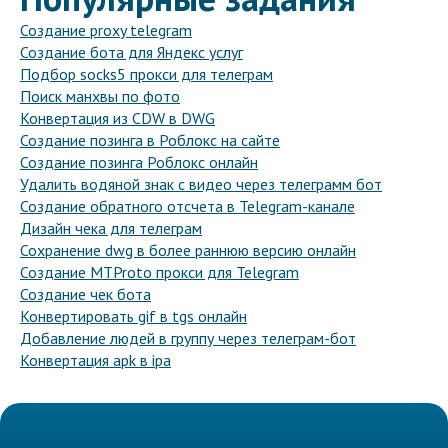
Создание proxy telegram
Создание бота для Яндекс услуг
Подбор socks5 прокси для телеграм
Поиск манхвы по фото
Конвертация из CDW в DWG
Создание позинга в Роблокс на сайте
Создание позинга Роблокс онлайн
Удалить водяной знак с видео через телеграмм бот
Создание обратного отсчета в Telegram-канале
Дизайн чека для телеграм
Сохранение dwg в более раннюю версию онлайн
Создание MTProto прокси для Telegram
Создание чек бота
Конвертировать gif в tgs онлайн
Добавление людей в группу через телеграм-бот
Конвертация apk в ipa