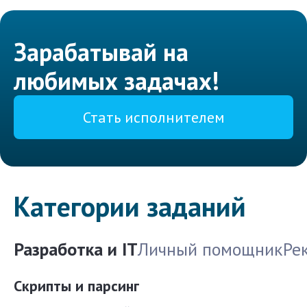
Зарабатывай на
любимых задачах!
Стать исполнителем
Категории заданий
Разработка и IT
Личный помощник
Ре
Скрипты и парсинг