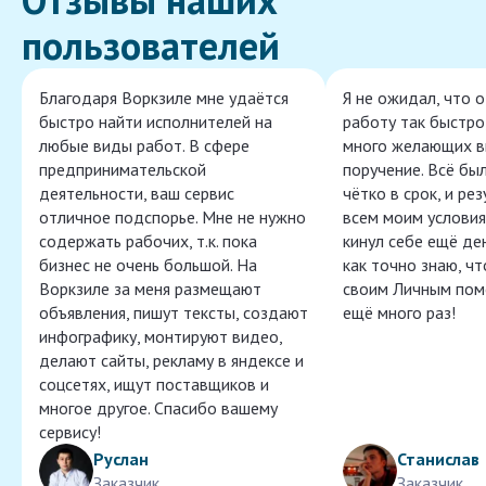
пользователей
Благодаря Воркзиле мне удаётся
Я не ожидал, что 
быстро найти исполнителей на
работу так быстро,
любые виды работ. В сфере
много желающих в
предпринимательской
поручение. Всё бы
деятельности, ваш сервис
чётко в срок, и ре
отличное подспорье. Мне не нужно
всем моим условия
содержать рабочих, т.к. пока
кинул себе ещё ден
бизнес не очень большой. На
как точно знаю, ч
Воркзиле за меня размещают
своим Личным пом
объявления, пишут тексты, создают
ещё много раз!
инфографику, монтируют видео,
делают сайты, рекламу в яндексе и
соцсетях, ищут поставщиков и
многое другое. Спасибо вашему
сервису!
Руслан
Станислав
Заказчик
Заказчик