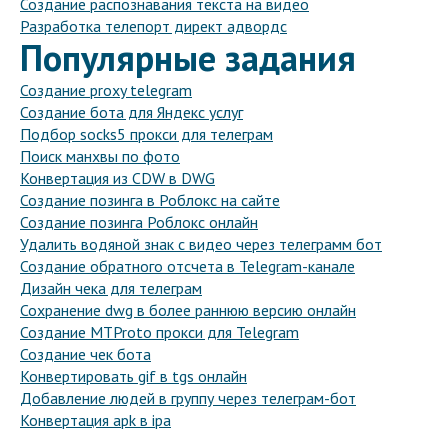
Создание распознавания текста на видео
Разработка телепорт директ адвордс
Популярные задания
Создание proxy telegram
Создание бота для Яндекс услуг
Подбор socks5 прокси для телеграм
Поиск манхвы по фото
Конвертация из CDW в DWG
Создание позинга в Роблокс на сайте
Создание позинга Роблокс онлайн
Удалить водяной знак с видео через телеграмм бот
Создание обратного отсчета в Telegram-канале
Дизайн чека для телеграм
Сохранение dwg в более раннюю версию онлайн
Создание MTProto прокси для Telegram
Создание чек бота
Конвертировать gif в tgs онлайн
Добавление людей в группу через телеграм-бот
Конвертация apk в ipa